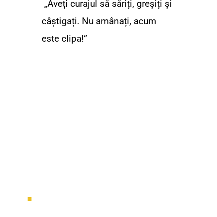
 „Aveți curajul să săriți, greșiți și 
câștigați. Nu amânați, acum 
este clipa!”