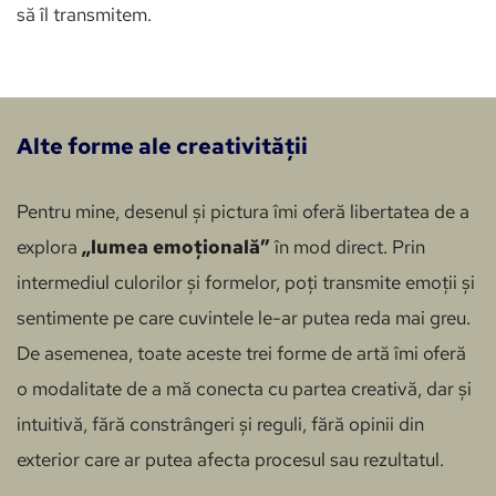
să îl transmitem.
Alte forme ale creativității
Pentru mine, desenul și pictura îmi oferă libertatea de a 
explora 
„lumea emoțională”
 în mod direct. Prin 
intermediul culorilor și formelor, poți transmite emoții și 
sentimente pe care cuvintele le-ar putea reda mai greu. 
De asemenea, toate aceste trei forme de artă îmi oferă 
o modalitate de a mă conecta cu partea creativă, dar și 
intuitivă, fără constrângeri și reguli, fără opinii din 
exterior care ar putea afecta procesul sau rezultatul.