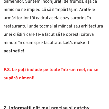
oamenilor. Suntem înconjurați de frumos, așa că 
nimic nu ne împiedică să îl împărtășim. Arată-le 
urmăritorilor tăi cadrul acela cozy surprins în 
restaurantul unde tocmai ai mâncat sau arhitectura 
unei clădiri care te-a făcut să te oprești câteva 
minute în drum spre facultate. 
Let’s make it 
aesthetic!
P.S. Le poți include pe toate într-un reel, nu se 
supără nimeni!
2. Informații cât mai precise și catchy