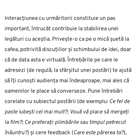
Interacțiunea cu urmăritorii constituie un pas 
important, întrucât contribuie la stabilirea unei 
legături cu aceștia. Privește-o ca pe o mică șuetă la 
cafea, potrivită discuțiilor și schimbului de idei, doar 
că de data asta e virtuală. Întrebările pe care le 
adresezi (de regulă, la sfârșitul unei postări) te ajută 
să îți cunoști audiența mai îndeaproape, mai ales că 
oamenilor le place să converseze. Pune întrebări 
corelate cu subiectul postării (de exemplu: 
Ce fel de 
paste iubești cel mai mult?
; 
Vouă vă place să mergeți 
la film?
; 
Ce preferați: plimbările sau timpul petrecut 
înăuntru?
) și cere feedback (
Care este părerea ta?
), 