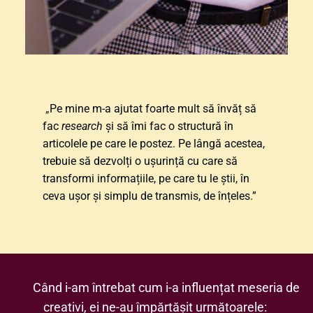
„
Pe mine m-a ajutat foarte mult să învăț să 
fac 
research
 și să îmi fac o structură în 
articolele pe care le postez. Pe lângă acestea, 
trebuie să dezvolți o ușurință cu care să 
transformi informațiile, pe care tu le știi, în 
ceva ușor și simplu de transmis, de înțeles.”
Când i-am întrebat cum i-a influențat meseria de 
creativi, ei ne-au împărtășit următoarele: 