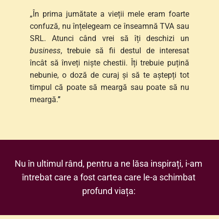
„În prima jumătate a vieții mele eram foarte 
confuză, nu înțelegeam ce înseamnă TVA sau 
SRL. Atunci când vrei să îți deschizi un
business
, trebuie să fii destul de interesat 
încât să înveți niște chestii. Îți trebuie puțină 
nebunie, o doză de curaj și să te aștepți tot 
timpul că poate să meargă sau poate să nu 
meargă.
”
Nu în ultimul rând, pentru a ne lăsa inspirați, i-am 
întrebat care a fost cartea care le-a schimbat 
profund viața: 