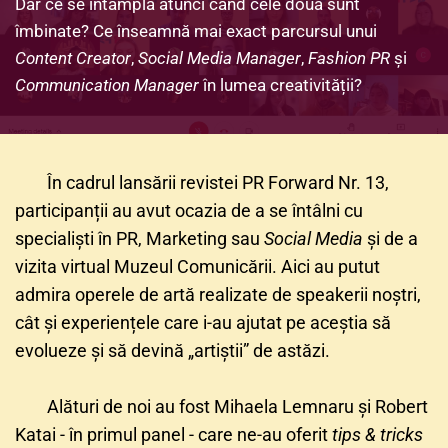
Dar ce se întâmplă atunci când cele două sunt 
îmbinate? Ce înseamnă mai exact parcursul unui 
Content Creator
,
 Social Media Manager
, 
Fashion PR
 și 
Communication Manager
 în lumea creativității?
În cadrul lansării revistei PR Forward Nr. 13, 
participanții au avut ocazia de a se întâlni cu 
specialiști în PR, Marketing sau 
Social Media
 și de a 
vizita virtual Muzeul Comunicării. Aici au putut 
admira operele de artă realizate de speakerii noștri, 
cât și experiențele care i-au ajutat pe aceștia să 
evolueze și să devină „artiștii” de astăzi.
Alături de noi au fost Mihaela Lemnaru și Robert 
Katai - în primul panel - care ne-au oferit 
tips & tricks