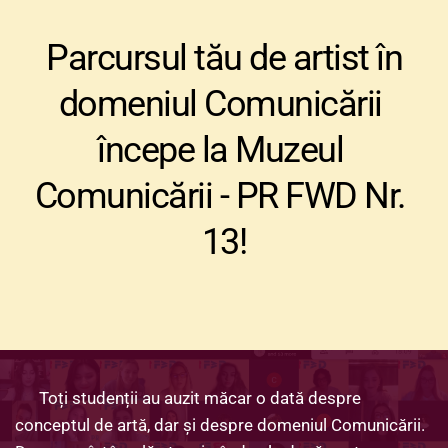
 Parcursul tău de artist în 
domeniul Comunicării 
începe la Muzeul 
Comunicării - PR FWD Nr. 
13!
      Toți studenții au auzit măcar o dată despre 
conceptul de artă, dar și despre domeniul Comunicării. 