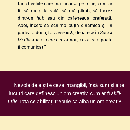
fac chestiile care mă încarcă pe mine, cum ar 
fi: să merg la sală, să mă plimb, să lucrez 
dintr-un 
hub
 sau din cafeneaua preferată. 
Apoi, încerc să schimb puțin dinamica și, în 
partea a doua, fac 
research
, deoarece în 
Social 
Media
 apare mereu ceva nou, ceva care poate 
fi comunicat.”
Nevoia de a ști e ceva intangibil, însă sunt și alte 
lucruri care definesc un om creativ, cum ar fi 
skill-
urile
. Iată ce abilități trebuie să aibă un om creativ: