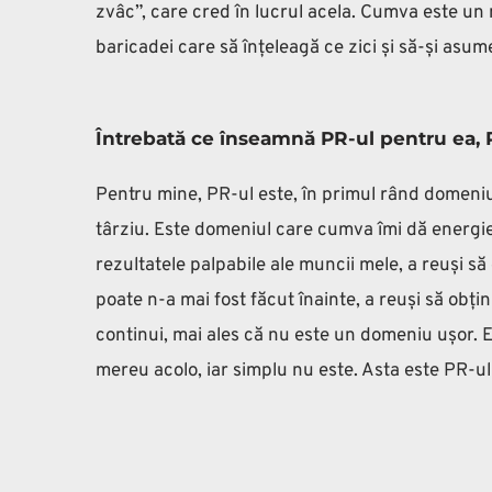
zvâc”, care cred în lucrul acela. Cumva este un m
baricadei care să înțeleagă ce zici și să-și asume
Întrebată ce înseamnă PR-ul pentru ea,
Pentru mine, PR-ul este, în primul rând domeniul 
târziu. Este domeniul care cumva îmi dă energie 
rezultatele palpabile ale muncii mele, a reuși să
poate n-a mai fost făcut înainte, a reuși să obți
continui, mai ales că nu este un domeniu ușor. E 
mereu acolo, iar simplu nu este. Asta este PR-u