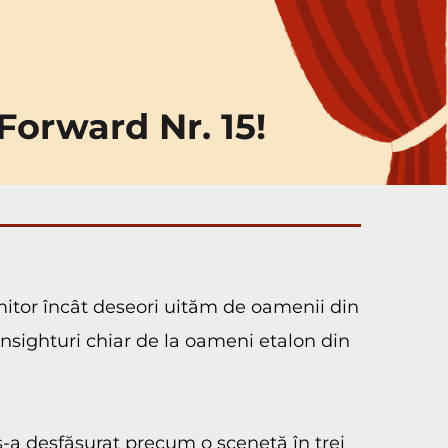
Forward Nr. 15!
itor încât deseori uităm de oamenii din 
 insighturi chiar de la oameni etalon din 
 s-a desfășurat precum o scenetă în trei 