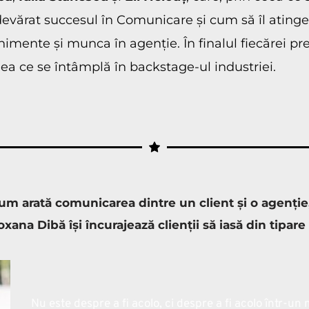
evărat succesul în Comunicare și cum să îl atinge
mente și munca în agenție. În finalul fiecărei prez
eea ce se întâmplă în backstage-ul industriei.
 arată comunicarea dintre un client și o agenție, c
xana Dibă își încurajează clienții să iasă din tipare
Nu este despre a fi acolo, ci despre a fi acolo într-un 