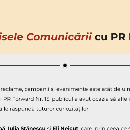
isele Comunicării
 cu PR 
reclame, campanii și evenimente este atât de uim
tei PR Forward Nr. 15, publicul a avut ocazia să afle
 le răspundă tuturor curiozităților.
bă
, 
Iulia Stănescu
 și 
Eli Neicuț
, care, prin ceea ce