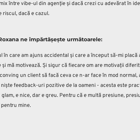
ix între vibe-ul din agenție și dacă crezi cu adevărat în ide
 riscul, dacă e cazul.
 Roxana ne împărtășește următoarele:
în care am ajuns accidental și care a început să-mi placă at
și mă motivează. Și sigur că fiecare om are motivații difer
 conving un client să facă ceva ce n-ar face în mod normal, a
n niște feedback-uri pozitive de la oameni - acesta este pract
glam, e nice, dar e greu. Pentru că e multă presiune, presiun
l pentru mine.