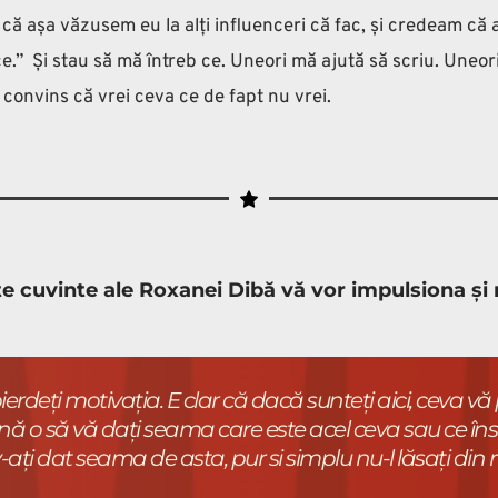
ă așa văzusem eu la alți influenceri că fac, și credeam că a
”  Și stau să mă întreb ce. Uneori mă ajută să scriu. Uneori 
ti convins că vrei ceva ce de fapt nu vrei.
te cuvinte ale Roxanei Dibă vă vor impulsiona și
rdeți motivația. E clar că dacă sunteți aici, ceva vă p
nă o să vă dați seama care este acel ceva sau ce în
-ați dat seama de asta, pur si simplu nu-l lăsați di