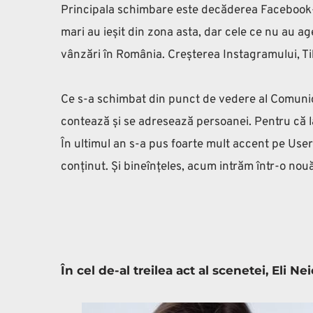
Principala schimbare este decăderea Facebook-ulu
mari au ieșit din zona asta, dar cele ce nu au 
vânzări în România. Creșterea Instagramului, Tik
Ce s-a schimbat din punct de vedere al Comunicăr
contează și se adresează persoanei. Pentru că la
În ultimul an s-a pus foarte mult accent pe User
conținut. Și bineînțeles, acum intrăm într-o nouă
În cel de-al treilea act al scenetei, El