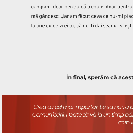
campanii doar pentru că trebuie, doar pentru c
mă gândesc: „Iar am făcut ceva ce nu-mi place.
la tine cu ce vrei tu, că nu-ți dai seama, și eș
În final, sperăm că aces
Cred că cel mai important e să nu vă pie
Comunicării. Poate să vă ia un timp pâ
care v