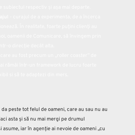
e subiectul respectiv și așa mai departe. 
ajul
 - curajul de a experimenta, de a încerca 
nează. În realitate, foarte puțini clienți au 
 noi, oamenii de Comunicare, să învingem prin 
r-o direcție decât alta. 
ni care au fost precum un „roller coaster” de 
mai rămâi într-un framework de lucru foarte 
xibil si să te adaptezi din mers. 
 da peste tot felul de oameni, care au sau nu au 
faci asta și să nu mai mergi pe drumul 
i asume, iar în agenție ai nevoie de oameni „cu 