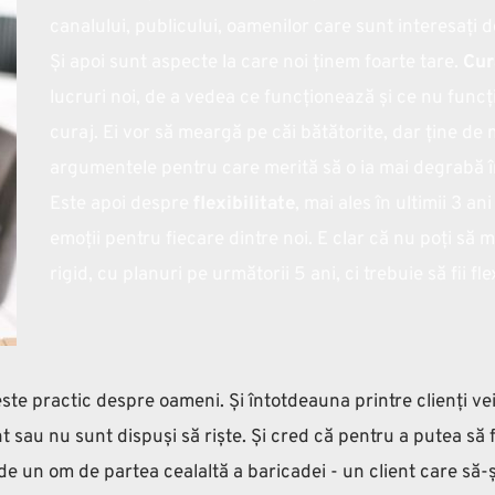
canalului, publicului, oamenilor care sunt interesați d
Și apoi sunt aspecte la care noi ținem foarte tare. 
Cur
lucruri noi, de a vedea ce funcționează și ce nu funcțio
curaj. Ei vor să meargă pe căi bătătorite, dar ține de
argumentele pentru care merită să o ia mai degrabă înt
Este apoi
despre 
flexibilitate
, mai ales în ultimii 3 a
emoții pentru fiecare dintre noi. E clar că nu poți să 
rigid, cu planuri pe următorii 5 ani, ci trebuie să fii fle
ste practic despre oameni. Și întotdeauna printre clienți vei
t sau nu sunt dispuși să riște. Și cred că pentru a putea să 
de un om de partea cealaltă a baricadei - un client care să-ș