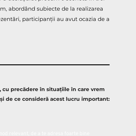
m, abordând subiecte de la realizarea 
entări, participanții au avut ocazia de a 
u precădere în situațiile în care vrem 
 și de ce consideră acest lucru important:
mod relevant, de a te adresa foarte bine 