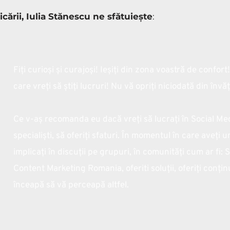
cării, Iulia Stănescu ne sfătuiește
:
Fiți curioși și curajoși! Ieșiți din zona voastră de confort
care vreți să știți lucruri! Nu vă opriți niciodată din învăț
Ce v-aș recomanda eu dacă vreți să lucrați în Social Medi
specialiști, să oferiți sfaturi. În momentul în care aveți
implicați în discuții pe grupuri, în comunități cum ar fi: 
Content Marketing Romania, oferiti soluții, oferiți conțin
înceapă să vă perceapă altfel.