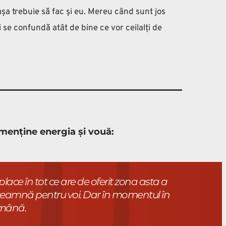
șa trebuie să fac și eu. Mereu când sunt jos 
se confundă atât de bine ce vor ceilalți de 
 menține energia și vouă:
lace în tot ce are de oferit zona asta a 
seamnă pentru voi. Dar în momentul în 
n mână.