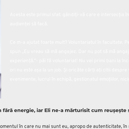
Acesta este primul sfat: gândiți-vă care e intersecția într
audienței să facă.
Ce m-a ajutat foarte mult? Voluntariatul în facultate.
spun „Eu vreau să mă angajez. Dar nu pot să mă angaje
experiență.”- păi fă voluntariat! Nu vei primi bani la în
ori nu este așa la un job. Și oricâte cărți ați citii despre
evenimente, lucrul în echipă, gestionatul emoțiilor, ni
ă energie, iar Eli ne-a mărturisit cum reușește s
omentul în care nu mai sunt eu, apropo de autenticitate, în