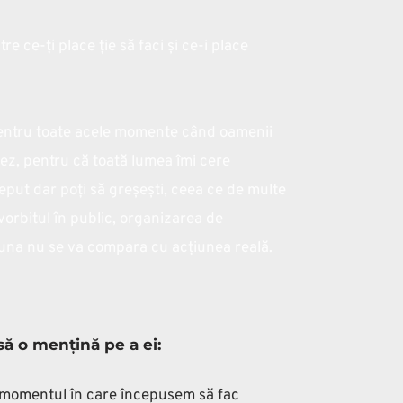
e ce-ți place ție să faci și ce-i place 
 Pentru toate acele momente când oamenii 
z, pentru că toată lumea îmi cere 
ceput dar poți să greșești, ceea ce de multe 
 vorbitul în public, organizarea de 
ciuna nu se va compara cu acțiunea reală.
ă o mențină pe a ei:
 momentul în care începusem să fac 