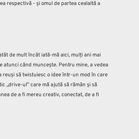
ea respectivă - și omul de partea cealaltă a 
ât de mult încât iată-mă aici, mulți ani mai 
ite atunci când muncește. Pentru mine, a vedea 
 reuși să twistuiesc o idee într-un mod în care 
ic „drive-ul” care mă ajută să rămân și să 
ea de a fi mereu creativ, conectat, de a fi 