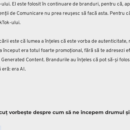
i. El este folosit în continuare de branduri, pentru că, ap
agenții de Comunicare nu prea reușesc să facă asta. Pentru 
Tok-ului. 
ii este că lumea a înțeles că este vorba de autenticitate, r
 început era totul foarte promoțional, fără să te adresezi ef
 Generated Content. Brandurile au înțeles că pot să-și folose
 eră: era AI.
i Neicuț vorbește despre cum să ne începem drumul 