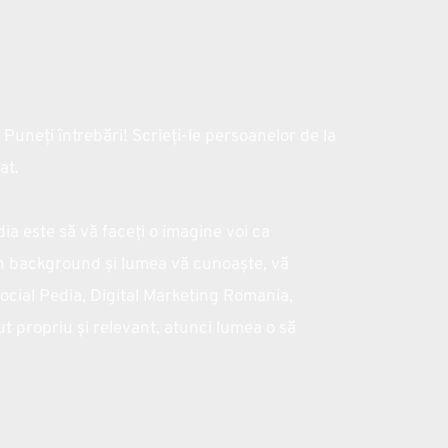
! Puneți întrebări! Scrieți-le persoanelor de la 
at.
a este să vă faceți o imagine voi ca 
 un background și lumea vă cunoaște, vă 
Social Pedia, Digital Marketing Romania, 
ut propriu și relevant, atunci lumea o să 