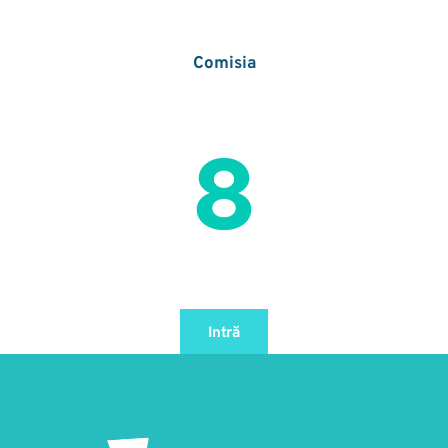
Comisia
8
Intră