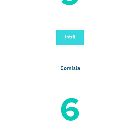
Intră
Comisia
6