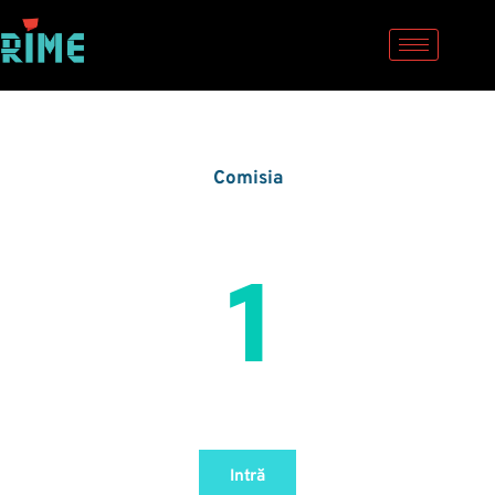
Sari
la
conținut
Comisia
1
Intră