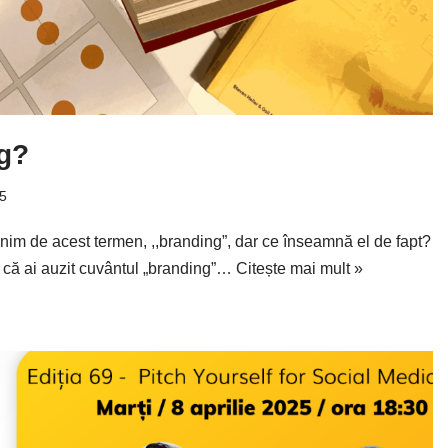
g?
5
im de acest termen, ,,branding”, dar ce înseamnă el de fapt?
 că ai auzit cuvântul „branding”…
Citește mai mult »