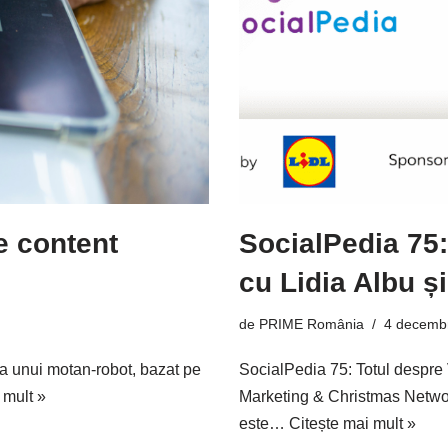
e content
SocialPedia 75:
cu Lidia Albu ș
de
PRIME România
4 decemb
uza unui motan-robot, bazat pe
SocialPedia 75: Totul despre
 mult »
Marketing & Christmas Networ
este…
Citește mai mult »