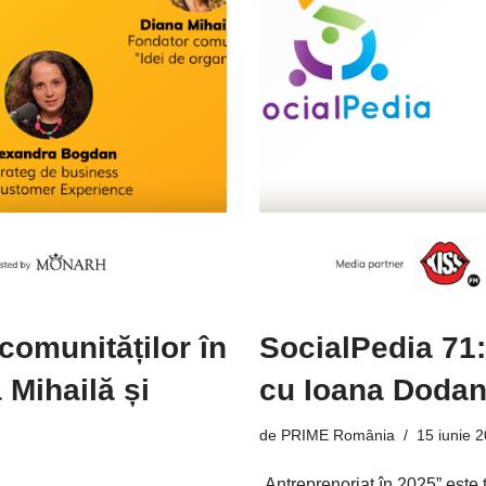
comunităților în
SocialPedia 71:
Mihailă și
cu Ioana Dodan
de
PRIME România
15 iunie 
„Antreprenoriat în 2025” este