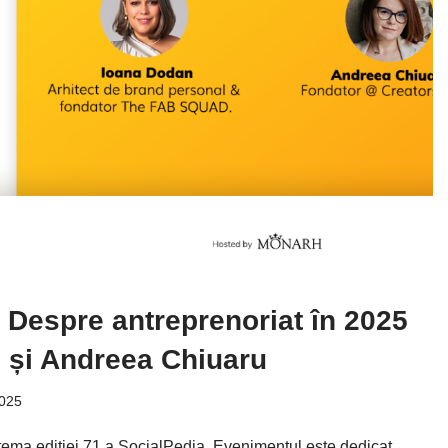
 Despre antreprenoriat în 2025
 și Andreea Chiuaru
2025
 tema ediției 71 a SocialPedia. Evenimentul este dedicat