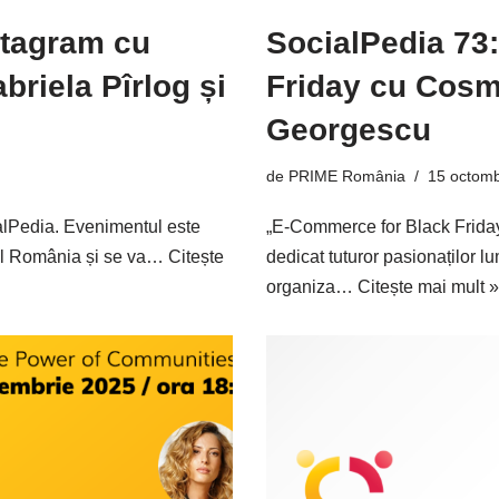
stagram cu
SocialPedia 73
riela Pîrlog și
Friday cu Cosm
Georgescu
de
PRIME România
15 octomb
alPedia. Evenimentul este
„E-Commerce for Black Friday
Lidl România și se va…
Citește
dedicat tuturor pasionaților l
organiza…
Citește mai mult »