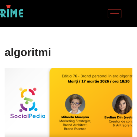
Sari
la
conținut
algoritmi