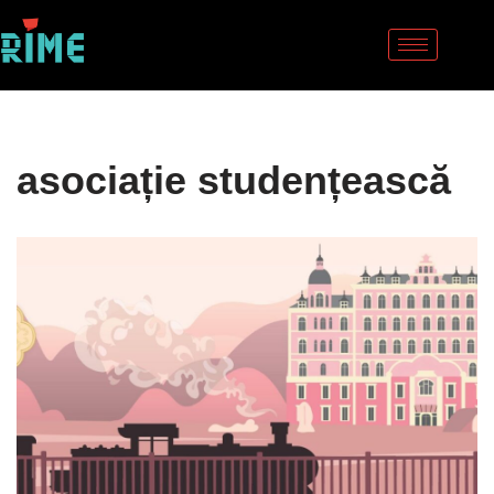
Sari
la
conținut
asociație studențească