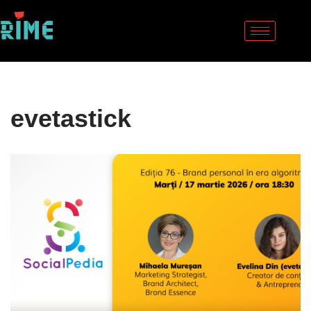
Sari
la
conținut
evetastick