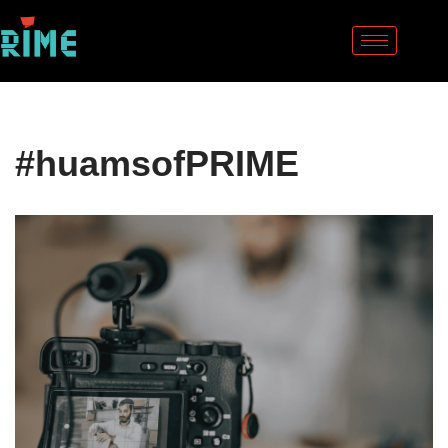
Sari
la
conținut
#huamsofPRIME