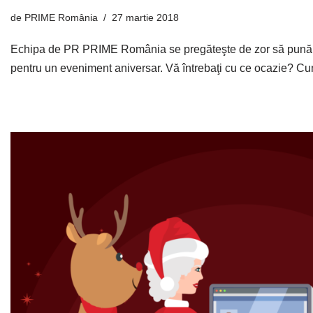
de
PRIME România
27 martie 2018
Echipa de PR PRIME România se pregăteşte de zor să pună la
pentru un eveniment aniversar. Vă întrebaţi cu ce ocazie? 