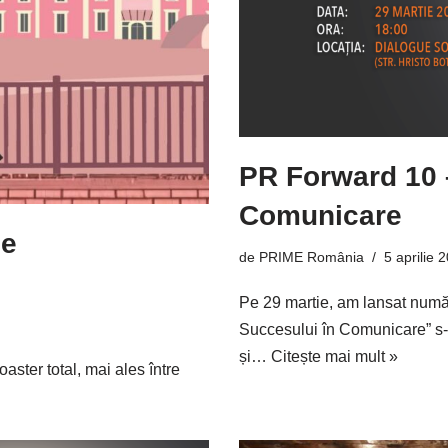
PR Forward 10 
Comunicare
ie
de
PRIME România
5 aprilie 
Pe 29 martie, am lansat numă
Succesului în Comunicare” s-a 
și…
Citește mai mult »
oaster total, mai ales între