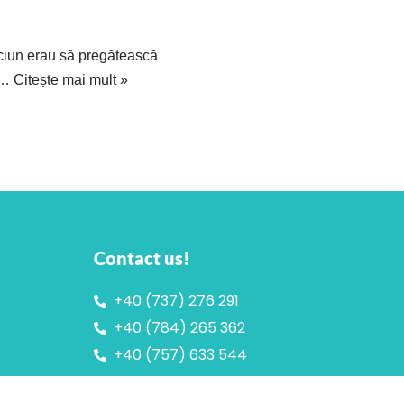
ciun erau să pregătească
la…
Citește mai mult »
Contact us!
+40 (737) 276 291
+40 (784) 265 362
+40 (757) 633 544
contact@primeromania.ro