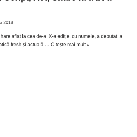
ie 2018
are aflat la cea de-a IX-a ediție, cu numele, a debutat la
atică fresh și actuală,…
Citește mai mult »