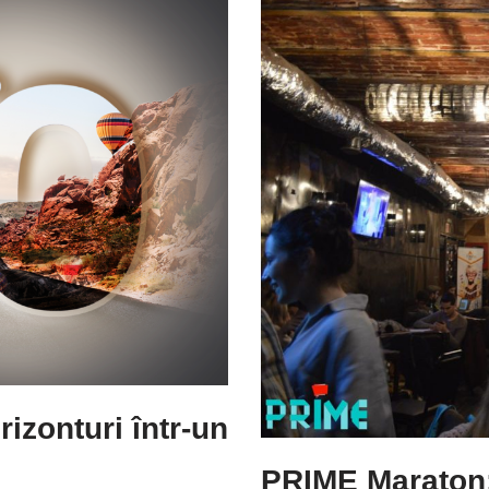
izonturi într-un
PRIME Maraton: 