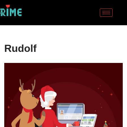
Sari
la
conținut
Rudolf