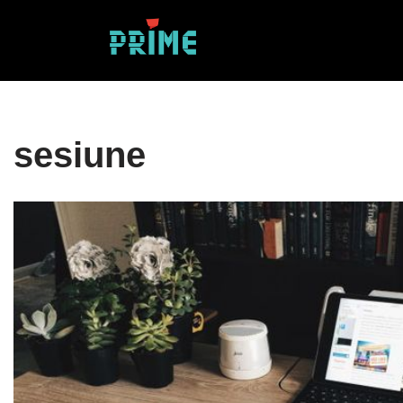
Sari
la
conținut
sesiune