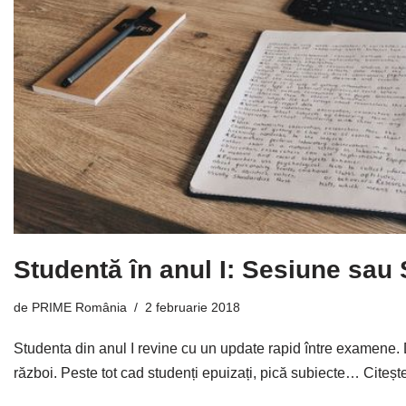
Studentă în anul I: Sesiune sau
de
PRIME România
2 februarie 2018
Studenta din anul I revine cu un update rapid între examene.
război. Peste tot cad studenți epuizați, pică subiecte…
Citeșt