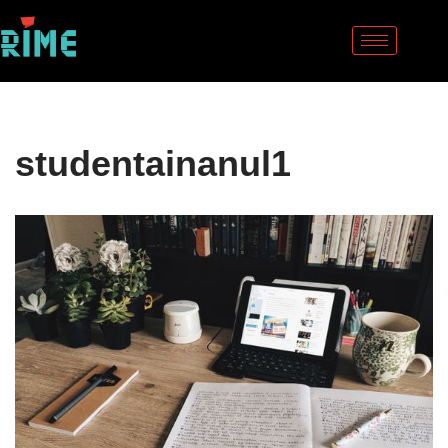
Sari
la
conținut
studentainanul1