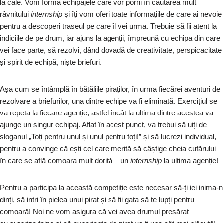
la cale. Vom forma echipajele care vor porni în căutarea mult
râvnitului
internship
și îți vom oferi toate informațiile de care ai nevoie
pentru a descoperi traseul pe care îl vei urma. Trebuie să fii atent la
indiciile de pe drum, iar ajuns la agenții, împreună cu echipa din care
vei face parte, să rezolvi, dând dovadă de creativitate, perspicacitate
și spirit de echipă, niște briefuri.
Așa cum se întâmplă în bătăliile piraților, în urma fiecărei aventuri de
rezolvare a briefurilor, una dintre echipe va fi eliminată. Exercițiul se
va repeta la fiecare agenție, astfel încât la ultima dintre acestea va
ajunge un singur echipaj. Aflat în acest punct, va trebui să uiți de
sloganul „Toți pentru unul și unul pentru toți!” și să lucrezi individual,
pentru a convinge că ești cel care merită să câștige cheia cufărului
în care se află comoara mult dorită – un
internship
la ultima agenție!
Pentru a participa la această competiție este necesar să-ți iei inima-n
dinți, să intri în pielea unui pirat și să fii gata să te lupți pentru
comoară! Noi ne vom asigura că vei avea drumul presărat