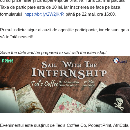
cu surprize faine și că experiența de pirat va fi una cât mai plăcută!
Taxa de participare este de 10 lei, iar înscrierea se face pe baza
formularului
https://bit.ly/2W2jKrP
,
până pe 22 mai, ora 16:00.
Primul indiciu: sigur ai auzit de agențiile participante, iar ele sunt gata
să te întâlnească!
Save the date and be prepared to sail with the internship!
Evenimentul este susținut de Ted’s Coffee Co, PopeștiPrint, AfriCola,