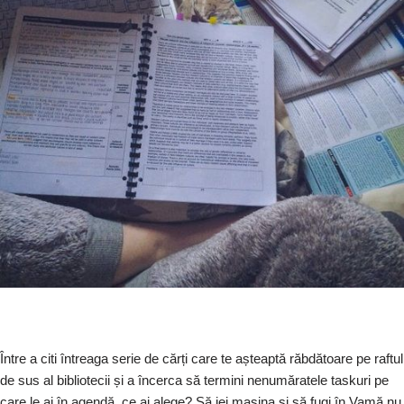
Între a citi întreaga serie de cărți care te așteaptă răbdătoare pe raftul
de sus al bibliotecii și a încerca să termini nenumăratele taskuri pe
care le ai în agendă, ce ai alege? Să iei mașina și să fugi în Vamă nu