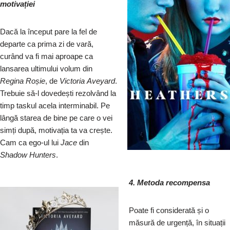
motivației
Dacă la început pare la fel de
departe ca prima zi de vară,
curând va fi mai aproape ca
lansarea ultimului volum din
Regina
Roșie
, de
Victoria
Aveyard
.
Trebuie să-l dovedești rezolvând la
timp taskul acela interminabil. Pe
lângă starea de bine pe care o vei
simți după, motivația ta va crește.
Cam ca ego-ul lui
Jace
din
Shadow
Hunters
.
4. Metod
a recompensa
Poate fi considerată și o
măsură de urgență, în situații