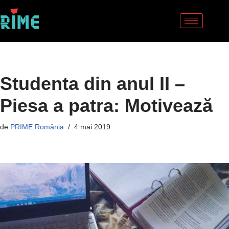
Sari
la
conținut
Studenta din anul II –
Piesa a patra: Motivează
de
PRIME România
4 mai 2019