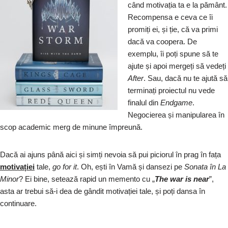
când motivația ta e la pământ.
Recompensa e ceva ce îi
promiți ei, și ție, că va primi
dacă va coopera. De
exemplu, îi poți spune să te
ajute și apoi mergeți să vedeți
After
. Sau, dacă nu te ajută să
terminați proiectul nu vede
finalul din
Endgame
.
Negocierea și manipularea în
scop academic merg de minune împreună.
Dacă ai ajuns până aici și simți nevoia să pui piciorul în prag în fața
motivației
tale,
go
for
it
. Oh, ești în Vamă și dansezi pe
Sonata în La
Minor
? Ei bine, setează rapid un memento cu „
The war is near
”,
asta ar trebui să-i dea de gândit motivației tale, și poți dansa în
continuare.