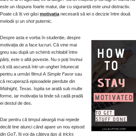
este un răspuns foarte matur, dar cu siguranță este unul distractiv.
Poate că îți vei găsi
motivația
necesară să iei o decizie între două
melodii și un
shot
puternic.
Despre asta e vorba în studenție, despre
motivația de a face lucruri. Că vine mai
greu sau după un schimb echitabil între
părți, este o altă poveste. Nu o poți învinui
că stă ascunsă într-un ungher întunecat
pentru a urmări filmul
A
Simple
Favor
sau
că recuperază episoadele pierdute din
Midnight,
Texas
. Ispita se arată sub multe
forme, iar motivația ta tinde să cadă pradă
ei destul de des.
Dar pentru că timpul aleargă mai repede
decât tine atunci când apare un nou episod
din
GoT
, îți voi da câteva
tips
&
tricks