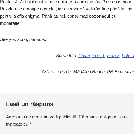
Poate că războiul nostru nu e chiar așa aproape,
but the end is n
ear
.
Puzzle-ul e aproape complet, iar eu sper că veți rămâne până la final
pentru a afla enigma. Până atunci, consumați
cozonacul
cu
moderație.
See you soon, humans.
Sursă foto:
Cover
,
Foto 1
,
Foto 2
,
Foto 3
Articol scris de: Mădălina Badea, PR Executive
Lasă un răspuns
Adresa ta de email nu va fi publicată.
Câmpurile obligatorii sunt
marcate cu
*