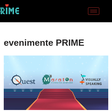
Sari
la
conținut
evenimente PRIME