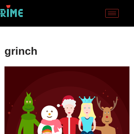
Sari
la
conținut
grinch