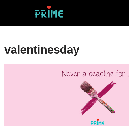
Sari
la
conținut
valentinesday