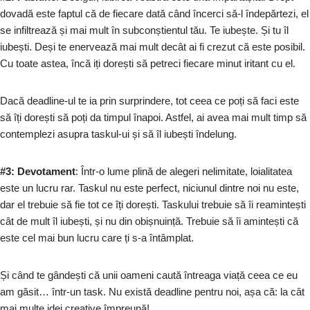
dovadă este faptul că de fiecare dată când încerci să-l îndepărtezi, el
se infiltrează și mai mult în subconștientul tău. Te iubește. Și tu îl
iubești. Deși te enervează mai mult decât ai fi crezut că este posibil.
Cu toate astea, încă iți dorești să petreci fiecare minut iritant cu el.
Dacă deadline-ul te ia prin surprindere, tot ceea ce poți să faci este
să îți dorești să poți da timpul înapoi. Astfel, ai avea mai mult timp să
contemplezi asupra taskul-ui și să îl iubești îndelung.
#3: Devotament
: Într-o lume plină de alegeri nelimitate, loialitatea
este un lucru rar. Taskul nu este perfect, niciunul dintre noi nu este,
dar el trebuie să fie tot ce îți dorești. Taskului trebuie să îi reamintești
cât de mult îl iubești, și nu din obișnuință. Trebuie să îi amintești că
este cel mai bun lucru care ți s-a întâmplat.
Și când te gândești că unii oameni caută întreaga viață ceea ce eu
am găsit… într-un task. Nu există deadline pentru noi, așa că: la cât
mai multe idei creative împreună!