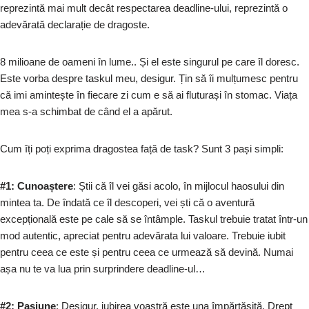
reprezintă mai mult decât respectarea deadline-ului, reprezintă o
adevărată declarație de dragoste.
8 milioane de oameni în lume.. Și el este singurul pe care îl doresc.
Este vorba despre taskul meu, desigur. Țin să îi mulțumesc pentru
că imi amintește în fiecare zi cum e să ai fluturași în stomac. Viața
mea s-a schimbat de când el a apărut.
Cum îți poți exprima dragostea față de task? Sunt 3 pași simpli:
#1: Cunoaștere
: Știi că îl vei găsi acolo, în mijlocul haosului din
mintea ta. De îndată ce îl descoperi, vei ști că o aventură
excepțională este pe cale să se întâmple. Taskul trebuie tratat într-un
mod autentic, apreciat pentru adevărata lui valoare. Trebuie iubit
pentru ceea ce este și pentru ceea ce urmează să devină. Numai
așa nu te va lua prin surprindere deadline-ul…
#2: Pasiune
: Desigur, iubirea voastră este una împărtășită. Drept