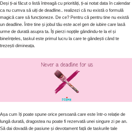
Deși ți-ai făcut o listă întreagă cu priorități, ți-ai notat data în calendar
ca nu cumva să uiți de deadline.. realizezi că nu există o formulă
magică care să funcționeze. De ce? Pentru că pentru tine nu există
un deadline. Între tine și jobul tău este acel gen de iubire care lasă
urme de durată asupra ta. Îți pierzi nopțile gândindu-te la el și
bineînțeles, taskul este primul lucru la care te gândești când te
trezești dimineața.
Așa cum îți poate spune orice persoană care este într-o relație de
lungă durată, dragostea nu poate fi rezervată unei singure zi pe an.
Să dai dovadă de pasiune și devotament față de taskurile tale