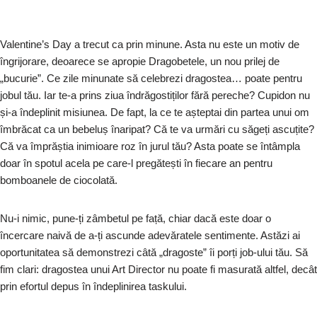
Valentine’s Day a trecut ca prin minune. Asta nu este un motiv de
îngrijorare, deoarece se apropie Dragobetele, un nou prilej de
„bucurie”. Ce zile minunate să celebrezi dragostea… poate pentru
jobul tău. Iar te-a prins ziua îndrăgostiților fără pereche? Cupidon nu
și-a îndeplinit misiunea. De fapt, la ce te așteptai din partea unui om
îmbrăcat ca un bebeluș înaripat? Că te va urmări cu săgeți ascuțite?
Că va împrăștia inimioare roz în jurul tău? Asta poate se întâmpla
doar în spotul acela pe care-l pregătești în fiecare an pentru
bomboanele de ciocolată.
Nu-i nimic, pune-ți zâmbetul pe față, chiar dacă este doar o
încercare naivă de a-ți ascunde adevăratele sentimente. Astăzi ai
oportunitatea să demonstrezi câtă „dragoste” îi porți job-ului tău. Să
fim clari: dragostea unui Art Director nu poate fi masurată altfel, decât
prin efortul depus în îndeplinirea taskului.