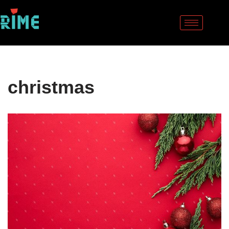
Sari
la
conținut
christmas