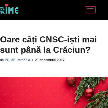
Sari
la
conținut
Oare câți CNSC-iști mai
sunt până la Crăciun?
de
PRIME România
21 decembrie 2017