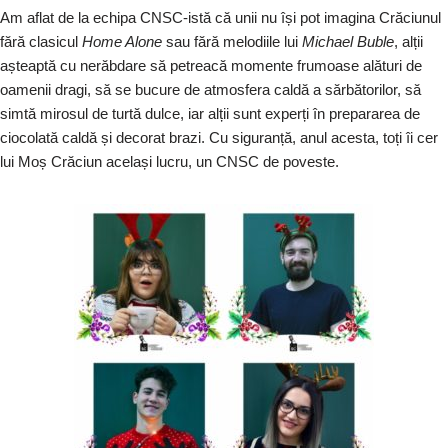
Am aflat de la echipa CNSC-istă că unii nu își pot imagina Crăciunul
fără clasicul
Home Alone
sau fără melodiile lui
Michael Buble
, alții
așteaptă cu nerăbdare să petreacă momente frumoase alături de
oamenii dragi, să se bucure de atmosfera caldă a sărbătorilor, să
simtă mirosul de turtă dulce, iar alții sunt experți în prepararea de
ciocolată caldă și decorat brazi. Cu siguranță, anul acesta, toți îi cer
lui Moș Crăciun același lucru, un CNSC de poveste.