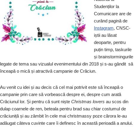
Studenților la
Comunicare are de
curând pagină de
Instagram
, CNSC-
iștii au lăsat
deoparte, pentru
puțin timp, taskurile
și brainstormingurile
legate de tema sau vizualul evenimentului din 2018 și s-au gândit să
înceapă o mică și atractivă campanie de Crăciun.
Au venit cu idei și au decis că cel mai potrivit este să înceapă o
campanie prin care să vorbească despre ei, despre cum arată
Crăciunul lor. Și pentru că sunt niște
Christmas lovers
au scos din
dulap coarnele de ren, beteala pentru brad sau chiar costumul de
crăciuniță și au zâmbit în cele mai christmassy poze cărora le-au
adăugat câteva cuvinte care îi definesc în această perioadă a anului.