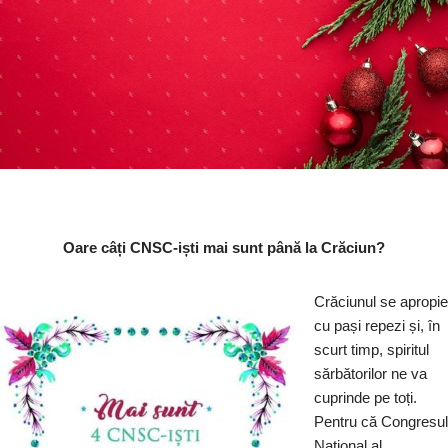
Oare c
âți CNSC-iști mai sunt până la Crăciun?
Crăciunul se apropie
cu pași repezi și, în
scurt timp, spiritul
sărbătorilor ne va
cuprinde pe toți.
Pentru că Congresul
National al