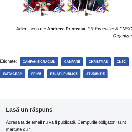
Articol scris de:
Andreea Prioteasa
,
PR Executive & CNSC
Organizer
Etichete:
CAMPANIE CRACIUN
CAMPANII
CHRISTMAS
CNSC
INSTAGRAM
PRIME
RELATII PUBLICE
STUDENTIE
Lasă un răspuns
Adresa ta de email nu va fi publicată.
Câmpurile obligatorii sunt
marcate cu
*