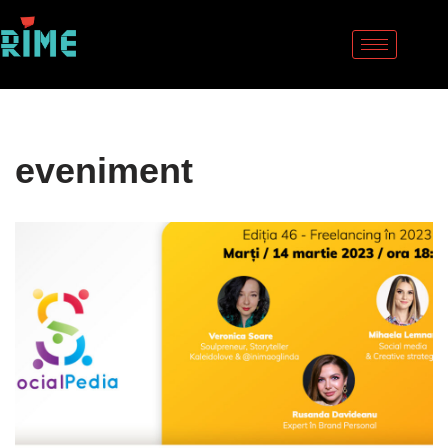
Sari
la
conținut
eveniment