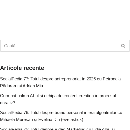
Articole recente
SocialPedia 77: Totul despre antreprenoriat în 2026 cu Petronela
Păduraru și Adrian Miu
Cum bat palma AI-ul și echipa de content creation în procesul
creativ?
SocialPedia 76: Totul despre brand personal în era algoritmilor cu
Mihaela Mureșan și Evelina Din (evetastick)
SocialPedia 75: Totul despre Video Marketing cu Lidia Albu și