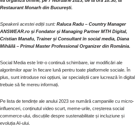
va organiza offline, pe 7 februarie 2023, de la ora 18:30, la
Restaurant Monarh din București.
Speakerii acestei ediții sunt:
Raluca Radu – Country Manager
ANSWEAR.ro și Fondator și Managing Partner MTH Digital,
Cristian Manafu, Trainer și Consultant în social media, Diana
Mihăilă – Primul Master Professional Organizer din România.
Social Media este într-o continuă schimbare, iar modificări ale
algoritmilor apar în fiecare lună pentru toate platformele sociale. În
plus, sunt introduse noi opțiuni, iar specialiștii care lucrează în digital
trebuie să fie mereu informați.
Pe lista de tendințe ale anului 2023 se numără campaniile cu micro-
influenceri, conținutul video scurt, meme-urile, creșterea social
commerce-ului, discuțiile despre sustenabilitate și incluziune și
evoluția AI-ului.