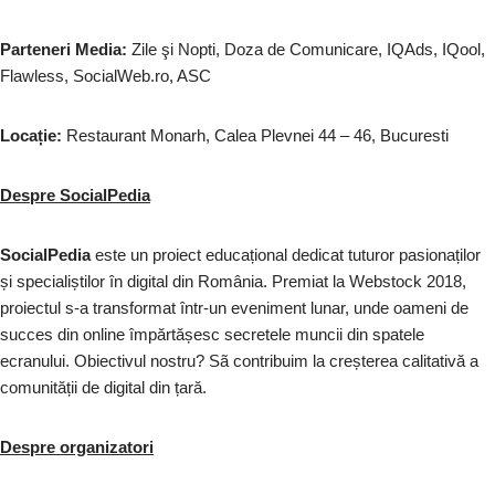
Parteneri Media:
Zile şi Nopti, Doza de Comunicare, IQAds, IQool,
Flawless, SocialWeb.ro, ASC
Locație:
Restaurant Monarh, Calea Plevnei 44 – 46, Bucuresti
Despre SocialPedia
SocialPedia
este un proiect educațional dedicat tuturor pasionaților
și specialiștilor în digital din România. Premiat la Webstock 2018,
proiectul s-a transformat într-un eveniment lunar, unde oameni de
succes din online împărtășesc secretele muncii din spatele
ecranului. Obiectivul nostru? Sã contribuim la creșterea calitativă a
comunității de digital din țară.
Despre organizatori