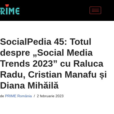
Sari
la
conținut
SocialPedia 45: Totul
despre „Social Media
Trends 2023” cu Raluca
Radu, Cristian Manafu și
Diana Mihăilă
de
PRIME România
2 februarie 2023