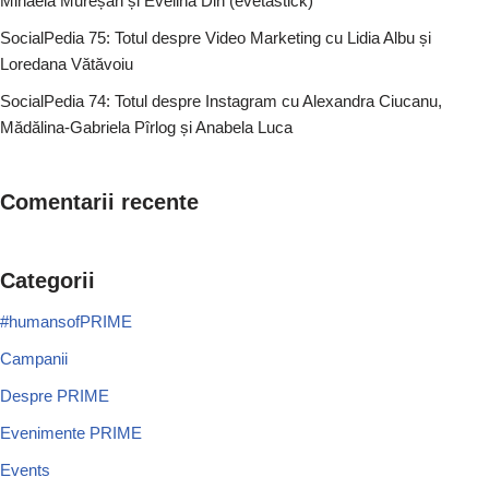
Mihaela Mureșan și Evelina Din (evetastick)
SocialPedia 75: Totul despre Video Marketing cu Lidia Albu și
Loredana Vătăvoiu
SocialPedia 74: Totul despre Instagram cu Alexandra Ciucanu,
Mădălina-Gabriela Pîrlog și Anabela Luca
Comentarii recente
Categorii
#humansofPRIME
Campanii
Despre PRIME
Evenimente PRIME
Events