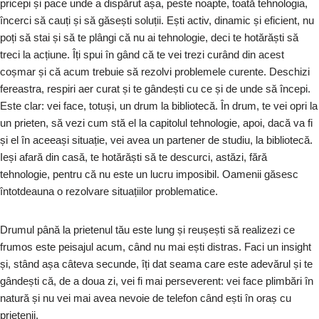
pricepi și pace unde a dispărut așa, peste noapte, toată tehnologia,
încerci să cauți și să găsești soluții. Ești activ, dinamic și eficient, nu
poți să stai și să te plângi că nu ai tehnologie, deci te hotărăști să
treci la acțiune. Îți spui în gând că te vei trezi curând din acest
coșmar și că acum trebuie să rezolvi problemele curente. Deschizi
fereastra, respiri aer curat și te gândești cu ce și de unde să începi.
Este clar: vei face, totuși, un drum la bibliotecă. În drum, te vei opri la
un prieten, să vezi cum stă el la capitolul tehnologie, apoi, dacă va fi
și el în aceeași situație, vei avea un partener de studiu, la bibliotecă.
Ieși afară din casă, te hotărăști să te descurci, astăzi, fără
tehnologie, pentru că nu este un lucru imposibil. Oamenii găsesc
întotdeauna o rezolvare situațiilor problematice.
Drumul până la prietenul tău este lung și reușești să realizezi ce
frumos este peisajul acum, când nu mai ești distras. Faci un insight
și, stând așa câteva secunde, îți dat seama care este adevărul și te
gândești că, de a doua zi, vei fi mai perseverent: vei face plimbări în
natură și nu vei mai avea nevoie de telefon când ești în oraș cu
prietenii.