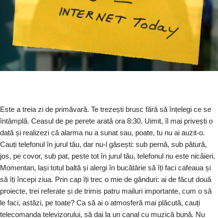
Este a treia zi de primăvară. Te trezești brusc fără să înțelegi ce se
întâmplă. Ceasul de pe perete arată ora 8:30. Uimit, îl mai privești o
dată și realizezi că alarma nu a sunat sau, poate, tu nu ai auzit-o.
Cauți telefonul în jurul tău, dar nu-l găsești: sub pernă, sub pătură,
jos, pe covor, sub pat, peste tot în jurul tău, telefonul nu este nicăieri.
Momentan, lași totul baltă și alergi în bucătărie să îți faci cafeaua și
să îți începi ziua. Prin cap îți trec o mie de gânduri: ai de făcut două
proiecte, trei referate și de trimis patru mailuri importante, cum o să
le faci, astăzi, pe toate? Ca să ai o atmosferă mai plăcută, cauți
telecomanda televizorului, să dai la un canal cu muzică bună. Nu