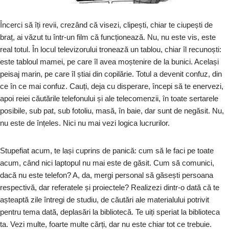
Încerci să îți revii, crezând că visezi, clipești, chiar te ciupești de
braț, ai văzut tu într-un film că funcționează. Nu, nu este vis, este
real totul. În locul televizorului tronează un tablou, chiar îl recunoști:
este tabloul mamei, pe care îl avea moștenire de la bunici. Același
peisaj marin, pe care îl știai din copilărie. Totul a devenit confuz, din
ce în ce mai confuz. Cauți, deja cu disperare, începi să te enervezi,
apoi reiei căutările telefonului și ale telecomenzii, în toate sertarele
posibile, sub pat, sub fotoliu, masă, în baie, dar sunt de negăsit. Nu,
nu este de înțeles. Nici nu mai vezi logica lucrurilor.
Stupefiat acum, te lași cuprins de panică: cum să le faci pe toate
acum, când nici laptopul nu mai este de găsit. Cum să comunici,
dacă nu este telefon? A, da, mergi personal să găsești persoana
respectivă, dar referatele și proiectele? Realizezi dintr-o dată că te
așteaptă zile întregi de studiu, de căutări ale materialului potrivit
pentru tema dată, deplasări la bibliotecă. Te uiți speriat la biblioteca
ta. Vezi multe, foarte multe cărți, dar nu este chiar tot ce trebuie.