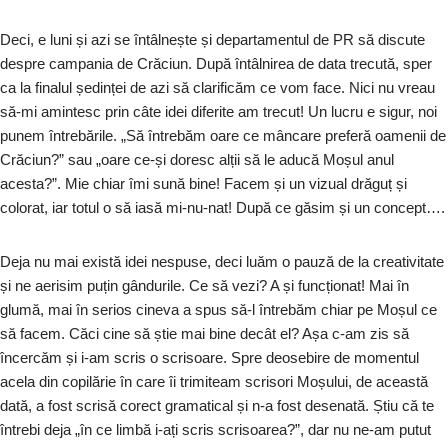
Deci, e luni și azi se întâlnește și departamentul de PR să discute
despre campania de Crăciun. După întâlnirea de data trecută, sper
ca la finalul ședinței de azi să clarificăm ce vom face. Nici nu vreau
să-mi amintesc prin câte idei diferite am trecut! Un lucru e sigur, noi
punem întrebările. „Să întrebăm oare ce mâncare preferă oamenii de
Crăciun?” sau „oare ce-și doresc alții să le aducă Moșul anul
acesta?”. Mie chiar îmi sună bine! Facem și un vizual drăguț și
colorat, iar totul o să iasă mi-nu-nat! După ce găsim și un concept….
Deja nu mai există idei nespuse, deci luăm o pauză de la creativitate
și ne aerisim puțin gândurile. Ce să vezi? A și funcționat! Mai în
glumă, mai în serios cineva a spus să-l întrebăm chiar pe Moșul ce
să facem. Căci cine să știe mai bine decât el? Așa c-am zis să
încercăm și i-am scris o scrisoare. Spre deosebire de momentul
acela din copilărie în care îi trimiteam scrisori Moșului, de această
dată, a fost scrisă corect gramatical și n-a fost desenată. Știu că te
întrebi deja „în ce limbă i-ați scris scrisoarea?”, dar nu ne-am putut