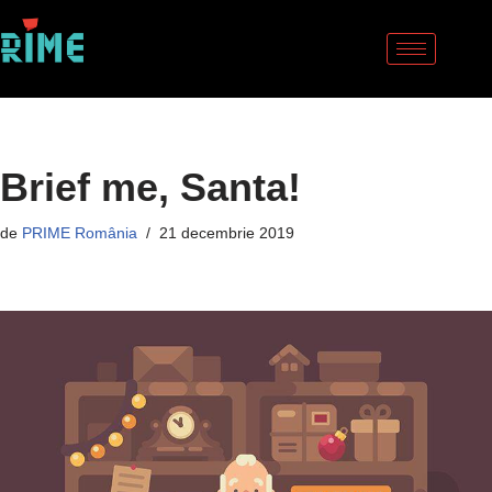
Sari
la
conținut
Brief me, Santa!
de
PRIME România
21 decembrie 2019