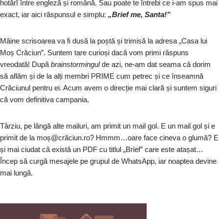
hotărî între engleză și română. Sau poate te întrebi ce i-am spus mai
exact, iar aici răspunsul e simplu:
„Brief me, Santa!”
Mâine scrisoarea va fi dusă la poștă și trimisă la adresa „Casa lui
Moș Crăciun”. Suntem tare curioși dacă vom primi răspuns
vreodată! După
brainstormingul
de azi, ne-am dat seama că dorim
să aflăm și de la alți membri PRIME cum petrec și ce înseamnă
Crăciunul pentru ei. Acum avem o direcție mai clară și suntem siguri
că vom definitiva campania.
Târziu, pe lângă alte mailuri, am primit un mail gol. E un mail gol și e
primit de la moș@crăciun.ro? Hmmm…oare face cineva o glumă? E
și mai ciudat că există un PDF cu titlul „Brief” care este atașat…
Încep să curgă mesajele pe grupul de WhatsApp, iar noaptea devine
mai lungă.