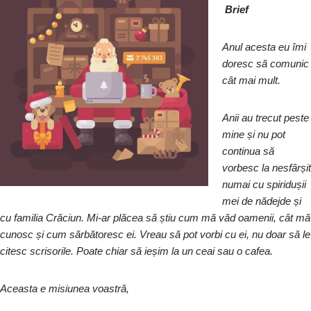
Brief
Anul acesta eu îmi
doresc să comunic
cât mai mult.
Anii au trecut peste
mine și nu pot
continua să
vorbesc la nesfârșit
numai cu spiridușii
mei de nădejde și
cu familia Crăciun. Mi-ar plăcea să știu cum mă văd oamenii, cât mă
cunosc și cum sărbătoresc ei. Vreau să pot vorbi cu ei, nu doar să le
citesc scrisorile. Poate chiar să ieșim la un ceai sau o cafea.
Aceasta e misiunea voastră,