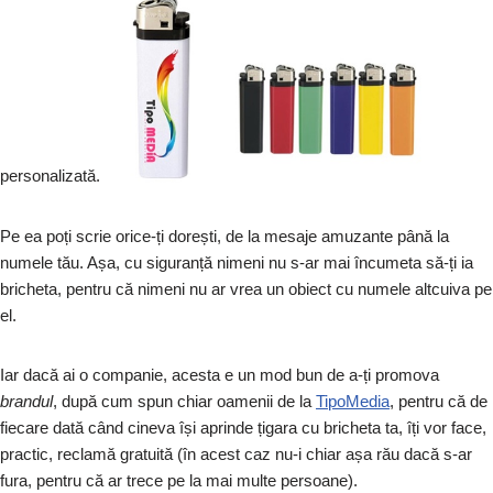
personalizată.
Pe ea poți scrie orice-ți dorești, de la mesaje amuzante până la
numele tău. Așa, cu siguranță nimeni nu s-ar mai încumeta să-ți ia
bricheta, pentru că nimeni nu ar vrea un obiect cu numele altcuiva pe
el.
Iar dacă ai o companie, acesta e un mod bun de a-ți promova
brandul
, după cum spun chiar oamenii de la
TipoMedia
, pentru că de
fiecare dată când cineva își aprinde țigara cu bricheta ta, îți vor face,
practic, reclamă gratuită (în acest caz nu-i chiar așa rău dacă s-ar
fura, pentru că ar trece pe la mai multe persoane).