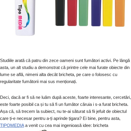
Studiile arată că patru din zece oameni sunt fumători activi. Pe lângă
asta, un alt studiu a demonstrat că printre cele mai furate obiecte din
lume se află, nimeni alta decât bricheta, pe care o folosesc cu
regularitate fumătorii mai sus menționați.
Deci, dacă ar fi să ne luăm după aceste, foarte interesante, cercetări,
este foarte posibil ca și tu să fi un fumător căruia i s-a furat bricheta.
Așa că, să trecem la subiect, nu te-ai săturat să fii jefuit de obiectul
care ți-e necesar pentru a-ți aprinde țigara? Ei bine, pentru asta,
TIPOMEDIA
a venit cu cea mai ingenioasă idee: bricheta