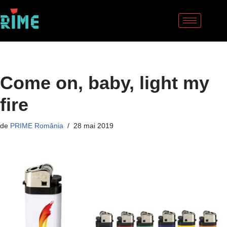
Sari
la
conținut
Come on, baby, light my
fire
de
PRIME România
28 mai 2019