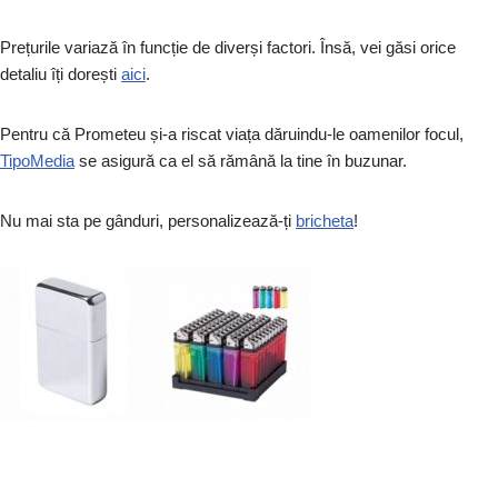
Prețurile variază în funcție de diverși factori. Însă, vei găsi orice
detaliu îți dorești
aici
.
Pentru că Prometeu și-a riscat viața dăruindu-le oamenilor focul,
TipoMed
ia
se asigură ca el să rămână la tine în buzunar.
Nu mai sta pe gânduri, personalizează-ți
bricheta
!