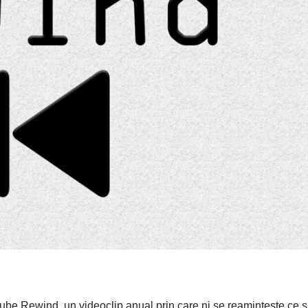
e Rewind, un videoclip anual prin care ni se reamintește ce s