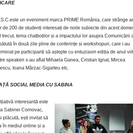
ICARE
.S.C.este un eveniment marca PRIME România, care strânge a
ur de 200 de studenți interesați de noile subiecte din acest dome
 trecut, tema chatboților și a impactului lor asupra Comunicării a
ătută în două zile pline de conferințe și workshopuri, care i-au
rminat pe participanți să aștepte cu entuziasm ediția de anul viit
tre speakeri s-au aflat Mihaela Ganea, Cristian Ignat, Mircea
scu, Ioana Mârzac-Sigarteu etc.
AȚĂ SOCIAL MEDIA CU SABINA
ițiativă interesantă este
 a Sabinei Cornovac,
 plăcută, ești invitat să
 în mediul online și a