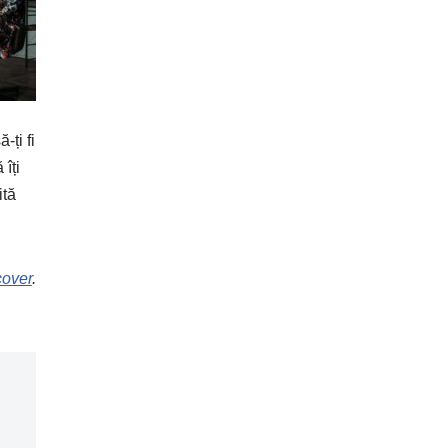
-ți fi
 îți
ită
cover
.