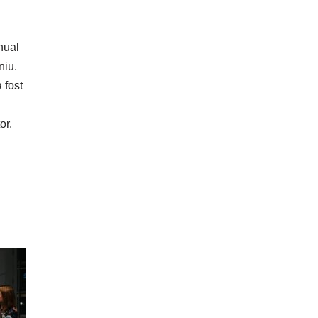
nual
niu.
 fost
or.