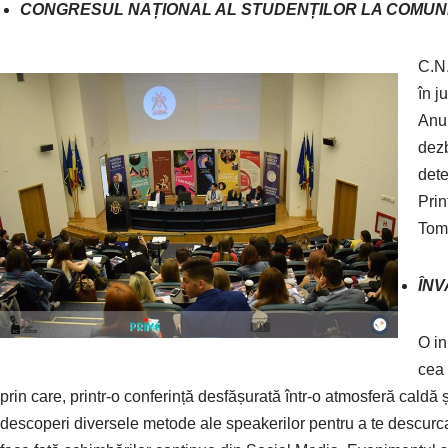
CONGRESUL NAȚIONAL AL STUDENȚILOR LA COMUN
C.N
în j
Anul
dezb
dete
Prin
Tome
ÎNV
O in
cea
prin care, printr-o conferință desfășurată într-o atmosferă caldă și
descoperi diversele metode ale speakerilor pentru a te descurca