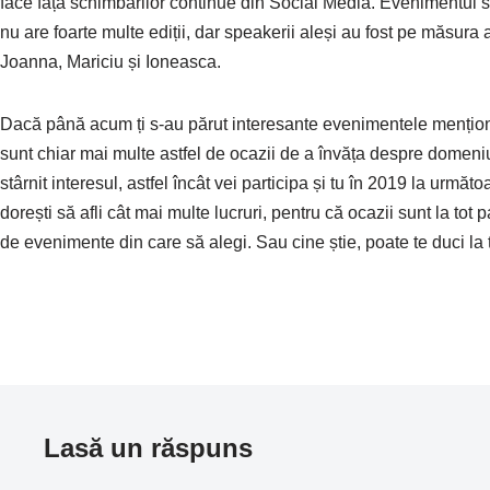
face față schimbărilor continue din Social Media. Evenimentul se
nu are foarte multe ediții, dar speakerii aleși au fost pe măsura
Joanna, Mariciu și Ioneasca.
Dacă până acum ți s-au părut interesante evenimentele mențion
sunt chiar mai multe astfel de ocazii de a învăța despre domeniul
stârnit interesul, astfel încât vei participa și tu în 2019 la următ
dorești să afli cât mai multe lucruri, pentru că ocazii sunt la to
de evenimente din care să alegi. Sau cine știe, poate te duci la 
Lasă un răspuns