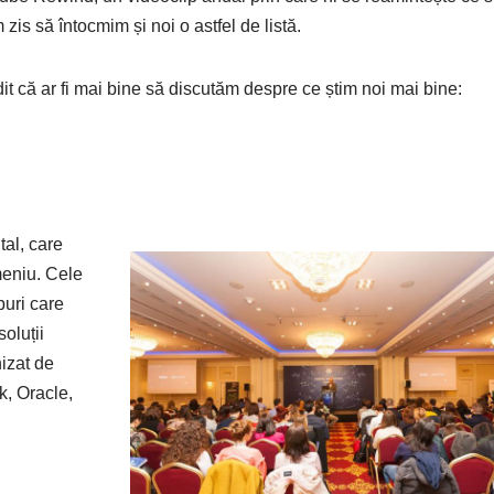
 zis să întocmim și noi o astfel de listă.
 că ar fi mai bine să discutăm despre ce știm noi mai bine:
tal, care
meniu. Cele
puri care
oluții
nizat de
k, Oracle,