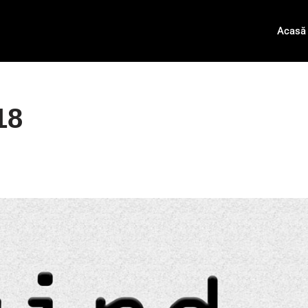
Acasă
18