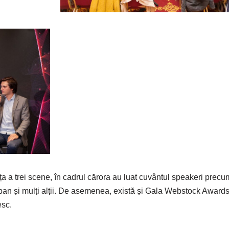
ța a trei scene, în cadrul cărora au luat cuvântul speakeri precu
an și mulți alții. De asemenea, există și Gala Webstock Awards
esc.