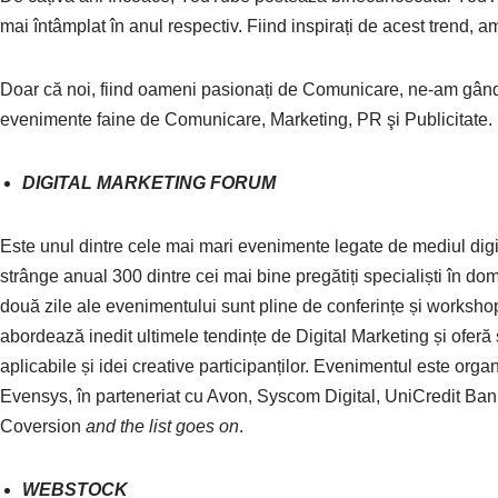
mai întâmplat în anul respectiv. Fiind inspirați de acest trend, am
Doar că noi, fiind oameni pasionați de Comunicare, ne-am gândit
evenimente faine de Comunicare, Marketing, PR şi Publicitate.
DIGITAL MARKETING FORUM
Este unul dintre cele mai mari evenimente legate de mediul digi
strânge anual 300 dintre cei mai bine pregătiți specialiști în do
două zile ale evenimentului sunt pline de conferințe și worksho
abordează inedit ultimele tendințe de Digital Marketing și oferă s
aplicabile și idei creative participanților. Evenimentul este orga
Evensys, în parteneriat cu Avon, Syscom Digital, UniCredit Ban
Coversion
and the list goes on
.
WEBSTOCK