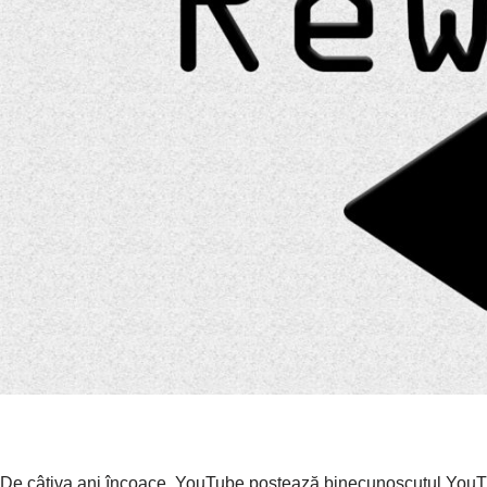
De câțiva ani încoace, YouTube postează binecunoscutul YouTub