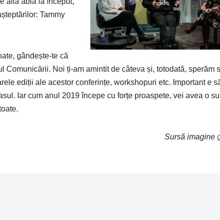
 află abia la început,
 așteptărilor: Tammy
ate, gândește-te că
 Comunicării. Noi ți-am amintit de câteva și, totodată, sperăm să
oarele ediții ale acestor conferințe, workshopuri etc. Important e să
t pasul. Iar cum anul 2019 începe cu forțe proaspete, vei avea o su
toate.
Sursă imagine