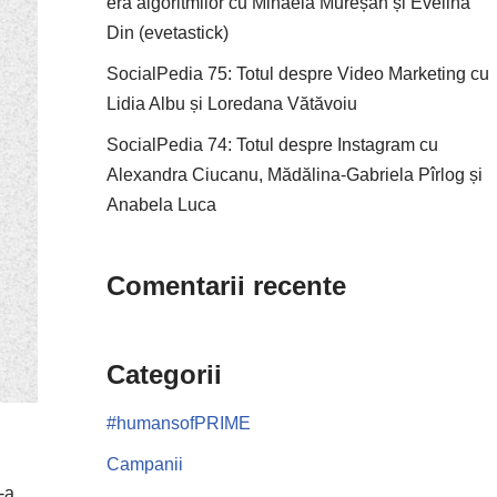
era algoritmilor cu Mihaela Mureșan și Evelina
Din (evetastick)
SocialPedia 75: Totul despre Video Marketing cu
Lidia Albu și Loredana Vătăvoiu
SocialPedia 74: Totul despre Instagram cu
Alexandra Ciucanu, Mădălina-Gabriela Pîrlog și
Anabela Luca
Comentarii recente
Categorii
#humansofPRIME
Campanii
-a