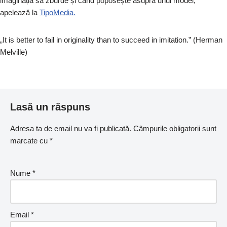
imaginația să zburde și când poposește asupra unui model,
apelează la
TipoMedia.
„It is better to fail in originality than to succeed in imitation.” (Herman
Melville)
Lasă un răspuns
Adresa ta de email nu va fi publicată.
Câmpurile obligatorii sunt
marcate cu
*
Nume
*
Email
*