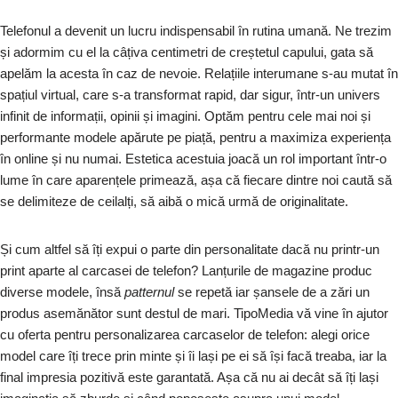
Telefonul a devenit un lucru indispensabil în rutina umană. Ne trezim
și adormim cu el la câțiva centimetri de creștetul capului, gata să
apelăm la acesta în caz de nevoie. Relațiile interumane s-au mutat în
spațiul virtual, care s-a transformat rapid, dar sigur, într-un univers
infinit de informații, opinii și imagini. Optăm pentru cele mai noi și
performante modele apărute pe piață, pentru a maximiza experiența
în online și nu numai. Estetica acestuia joacă un rol important într-o
lume în care aparențele primează, așa că fiecare dintre noi caută să
se delimiteze de ceilalți, să aibă o mică urmă de originalitate.
Și cum altfel să îți expui o parte din personalitate dacă nu printr-un
print aparte al carcasei de telefon? Lanțurile de magazine produc
diverse modele, însă
patternul
se repetă iar șansele de a zări un
produs asemănător sunt destul de mari. TipoMedia vă vine în ajutor
cu oferta pentru personalizarea carcaselor de telefon: alegi orice
model care îți trece prin minte și îi lași pe ei să își facă treaba, iar la
final impresia pozitivă este garantată. Așa că nu ai decât să îți lași