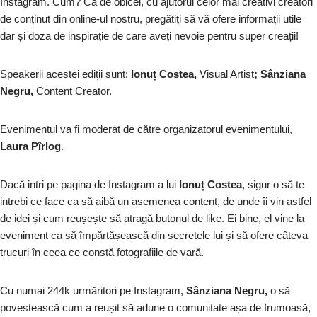
Instagram. Cum? Ca de obicei, cu ajutorul celor mai creativi creatori
de conținut din online-ul nostru, pregătiți să vă ofere informații utile
dar și doza de inspirație de care aveți nevoie pentru super creații!
Speakerii acestei ediții sunt:
Ionu
ț Costea
,
Visual Artist
; S
ânziana
Negru,
Content Creator.
Evenimentul va fi moderat de către organizatorul evenimentului,
Laura Pîrlog
.
Dacă intri pe pagina de Instagram a lui
Ionuț Costea
, sigur o să te
intrebi ce face ca să aibă un asemenea content, de unde îi vin astfel
de idei și cum reușește să atragă butonul de like. Ei bine, el vine la
eveniment ca să împărtășească din secretele lui și să ofere câteva
trucuri în ceea ce constă fotografiile de vară.
Cu numai 244k urmăritori pe Instagram,
Sânziana Negru,
o să
povestească cum a reușit să adune o comunitate așa de frumoasă,