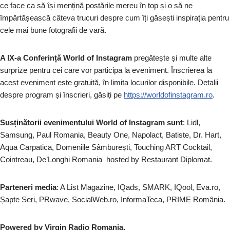
ce face ca să își mențină postările mereu în top și o să ne
împărtășească câteva trucuri despre cum îți găsești inspirația pentru
cele mai bune fotografii de vară.
A IX-a Conferință World of Instagram
pregătește și multe alte
surprize pentru cei care vor participa la eveniment. Înscrierea la
acest eveniment este gratuită, în limita locurilor disponibile. Detalii
despre program și înscrieri, găsiți pe
https://worldofinstagram.ro
.
Susținătorii evenimentului World of Instagram sunt
: Lidl,
Samsung, Paul Romania, Beauty One, Napolact, Batiste, Dr. Hart,
Aqua Carpatica, Domeniile Sâmburești, Touching ART Cocktail,
Cointreau, De’Longhi Romania hosted by Restaurant Diplomat.
Parteneri media
: A List Magazine, IQads, SMARK, IQool, Eva.ro,
Șapte Seri, PRwave, SocialWeb.ro, InformaTeca, PRIME România.
Powered by Virgin Radio Romania.