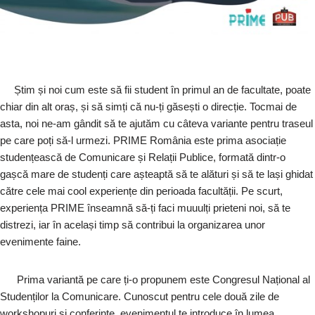
Știm și noi cum este să fii student în primul an de facultate, poate
chiar din alt oraș, și să simți că nu-ți găsești o direcție. Tocmai de
asta, noi ne-am gândit să te ajutăm cu câteva variante pentru traseul
pe care poți să-l urmezi. PRIME România este prima asociație
studențească de Comunicare și Relații Publice, formată dintr-o
gașcă mare de studenți care așteaptă să te alături și să te lași ghidat
către cele mai cool experiențe din perioada facultății. Pe scurt,
experiența PRIME înseamnă să-ți faci muuulți prieteni noi, să te
distrezi, iar în același timp să contribui la organizarea unor
evenimente faine.
Prima variantă pe care ți-o propunem este Congresul Național al
Studenților la Comunicare. Cunoscut pentru cele două zile de
workshopuri și conferințe, evenimentul te introduce în lumea