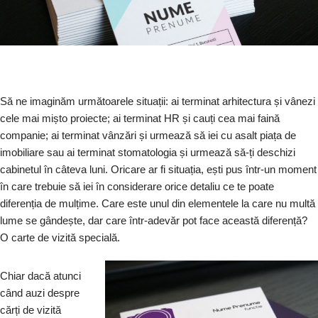
Să ne imaginăm următoarele situații: ai terminat arhitectura și vânezi
cele mai mișto proiecte; ai terminat HR și cauți cea mai faină
companie; ai terminat vânzări și urmează să iei cu asalt piața de
imobiliare sau ai terminat stomatologia și urmează să-ți deschizi
cabinetul în câteva luni. Oricare ar fi situația, ești pus într-un moment
în care trebuie să iei în considerare orice detaliu ce te poate
diferenția de mulțime. Care este unul din elementele la care nu multă
lume se gândește, dar care într-adevăr pot face această diferență?
O carte de vizită specială.
Chiar dacă atunci
când auzi despre
cărți de vizită