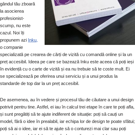
gândul tău zboară
la asocierea
profesionist-
scump, nu este
cazul. Noi îți
propunem azi
Inku,
o companie
specializată pe crearea de cărți de vizită cu comandă online și la un
preț accesibil. Ideea pe care se bazează Inku este aceea că poți ieși
în evidență cu o carte de vizită și ea nu trebuie să te coste mult. Ei
se specializează pe oferirea unui serviciu și a unui produs la
standarde de top dar la un preț accesibil.
De asemenea, au în vedere și procesul tău de căutare a unui design
potrivit pentru tine. Astfel, ei iau în calcul trei etape în care te poți afla,
și sunt pregătiți să te ajute indiferent de situație: poți să cauți un
model, fără o idee în prealabil, iar echipa lor de design te poate sfătui;
poți să ai o idee, iar ei să te ajute să o conturezi mai clar sau poți