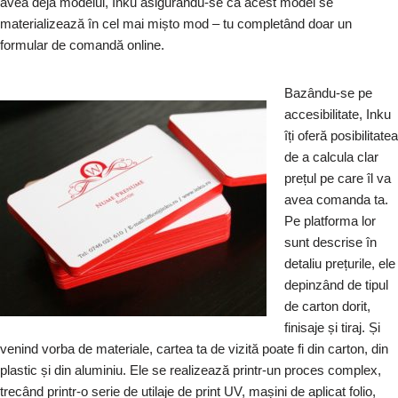
avea deja modelul, Inku asigurându-se că acest model se
materializează în cel mai mișto mod – tu completând doar un
formular de comandă online.
Bazându-se pe
accesibilitate, Inku
îți oferă posibilitatea
de a calcula clar
prețul pe care îl va
avea comanda ta.
Pe platforma lor
sunt descrise în
detaliu prețurile, ele
depinzând de tipul
de carton dorit,
finisaje și tiraj. Și
venind vorba de materiale, cartea ta de vizită poate fi din carton, din
plastic și din aluminiu. Ele se realizează printr-un proces complex,
trecând printr-o serie de utilaje de print UV, mașini de aplicat folio,