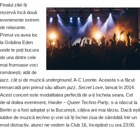
Finalul zilei îți
rezervă încă două
evenimente extrem
de relaxante.
Primul va avea loc
la Grădina Eden
unde te poți bucura
de una dintre cele
mai frumoase voci
românești, atât de
jazz
, cât și de muzică
underground
, A-C Leonte. Aceasta s-a făcut
remarcată prin primul său album
jazz
,
Secret Love
, lansat în 2014.
Acest concert este modalitatea perfectă de a-ți încheia seara. Cel
de-al doilea eveniment,
Harder – Queer Techno Party
, s-a născut la
Berlin și a fost adoptat și la București, câțiva ani mai târziu. Dacă ești
iubitor de muzică
techno
și vrei să îți închei ziua de sâmbătă într-un
mod distractiv, atunci ne vedem la Club 16, începând cu ora 23:00.