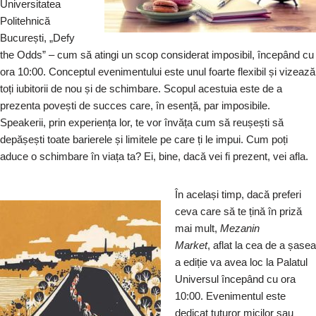
Universitatea
Politehnică
București, „Defy
the Odds” – cum să atingi un scop considerat imposibil, începând cu
ora 10:00. Conceptul evenimentului este unul foarte flexibil și vizează
toți iubitorii de nou și de schimbare. Scopul acestuia este de a
prezenta povești de succes care, în esență, par imposibile.
Speakerii, prin experiența lor, te vor învăța cum să reușești să
depășești toate barierele și limitele pe care ți le impui. Cum poți
aduce o schimbare în viața ta? Ei, bine, dacă vei fi prezent, vei afla.
În același timp, dacă preferi
ceva care să te țină în priză
mai mult,
Mezanin
Market
,
aflat la cea de a șasea
a ediție va avea loc la Palatul
Universul începând cu ora
10:00. Evenimentul este
dedicat tuturor micilor sau