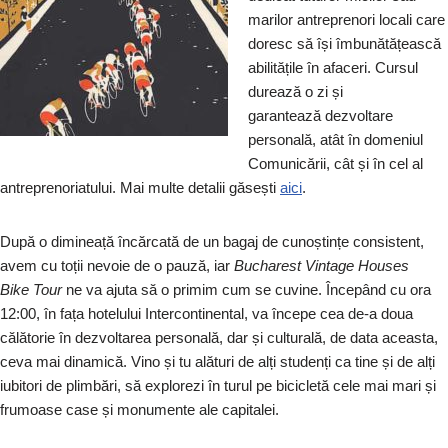
marilor antreprenori locali care
doresc să își îmbunătățească
abilitățile în afaceri. Cursul
durează o zi și
garantează dezvoltare
personală, atât în domeniul
Comunicării, cât și în cel al
antreprenoriatului. Mai multe detalii găsești
aici
.
După o dimineață încărcată de un bagaj de cunoștințe consistent,
avem cu toții nevoie de o pauză, iar
Bucharest Vintage Houses
Bike
Tour
ne va ajuta să o primim cum se cuvine. Începând cu ora
12:00, în fața hotelului Intercontinental, va începe cea de-a doua
călătorie în dezvoltarea personală, dar și culturală, de data aceasta,
ceva mai dinamică. Vino și tu alături de alți studenți ca tine și de alți
iubitori de plimbări, să explorezi în turul pe bicicletă cele mai mari și
frumoase case și monumente ale capitalei.