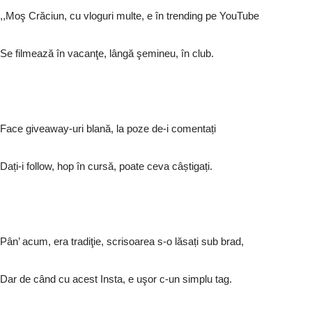
,,Moş Crăciun, cu vloguri multe, e în trending pe YouTube
Se filmează în vacanţe, lângă şemineu, în club.
Face giveaway-uri blană, la poze de-i comentați
Dați-i follow, hop în cursă, poate ceva câștigați.
Pân’ acum, era tradiţie, scrisoarea s-o lăsați sub brad,
Dar de când cu acest Insta, e uşor c-un simplu tag.