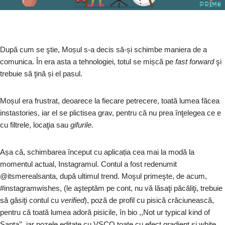
După cum se ştie, Moșul s-a decis să-și schimbe maniera de a
comunica. În era asta a tehnologiei, totul se mișcă pe
fast forward
şi
trebuie să ţină și el pasul.
Moșul era frustrat, deoarece la fiecare petrecere, toată lumea făcea
instastories, iar el se plictisea grav, pentru că nu prea înţelegea ce e
cu filtrele, locaţia sau
gifurile
.
Așa că, schimbarea început cu aplicația cea mai la modă la
momentul actual, Instagramul. Contul a fost redenumit
@itsmerealsanta, după ultimul trend. Moşul primeşte, de acum,
#instagramwishes, (le aşteptăm pe cont, nu vă lăsaţi păcăliţi, trebuie
să găsiţi contul cu
verified
), poză de profil cu pisică crăciunească,
pentru că toată lumea adoră pisicile, în bio ,,Not ur typical kind of
Santa’’, iar pozele editate cu VSCO toate cu efect gradient şi white