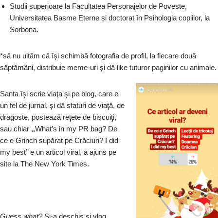
Studii superioare la Facultatea Personajelor de Poveste,
Universitatea Basme Eterne și doctorat în Psihologia copiilor, la
Sorbona.
*să nu uităm că îşi schimbă fotografia de profil, la fiecare două
săptămâni, distribuie meme-uri şi dă like tuturor paginilor cu animale.
Santa îşi scrie viaţa şi pe blog, care e
un fel de jurnal, şi dă sfaturi de viaţă, de
dragoste, postează reţete de biscuiţi,
sau chiar ,,What’s in my PR bag? De
ce e Grinch supărat pe Crăciun? I did
my best’’ e un articol viral, a ajuns pe
site la The New York Times.
Guess what?
Și-a deschis și vlog,