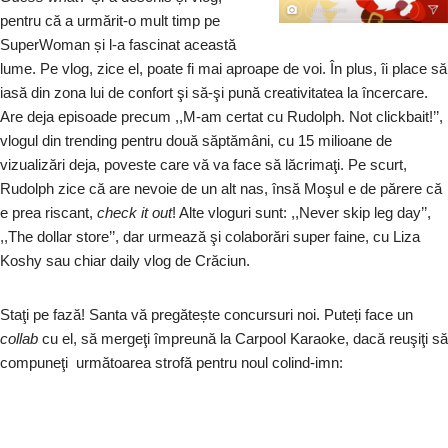
pentru că a urmărit-o mult timp pe
SuperWoman și l-a fascinat această
lume. Pe vlog, zice el, poate fi mai aproape de voi. În plus, îi place să
iasă din zona lui de confort şi să-şi pună creativitatea la încercare.
Are deja episoade precum ,,M-am certat cu Rudolph. Not clickbait!’’,
vlogul din trending pentru două săptămâni, cu 15 milioane de
vizualizări deja, poveste care vă va face să lăcrimaţi. Pe scurt,
Rudolph zice că are nevoie de un alt nas, însă Moşul e de părere că
e prea riscant,
check it out
! Alte vloguri sunt: ,,Never skip leg day’’,
,,The dollar store’’, dar urmează şi colaborări super faine, cu Liza
Koshy sau chiar daily vlog de Crăciun.
Staţi pe fază! Santa vă pregătește concursuri noi. Puteți face un
collab
cu el, să mergeţi împreună la Carpool Karaoke, dacă reuşiţi să
compuneţi următoarea strofă pentru noul colind-imn: