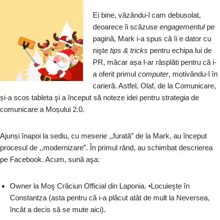
Ei bine, văzându-l cam debusolat,
deoarece îi scăzuse
engagementul
pe
pagină, Mark i-a spus că îi e dator cu
nişte
tips & tricks
pentru echipa lui de
PR, măcar așa l-ar răsplăti pentru că i-
a oferit primul
computer
, motivându-l în
carieră. Astfel, Olaf, de la Comunicare,
și-a scos tableta şi a început să noteze idei pentru strategia de
comunicare a Moșului 2.0.
Ajunși înapoi la sediu, cu meserie ,,furată” de la Mark, au început
procesul de ,,modernizare”. În primul rând, au schimbat descrierea
pe Facebook. Acum, sună aşa:
Owner la Moş Crăciun Official din Laponia. •Locuieşte în
Constantza (asta pentru că i-a plăcut atât de mult la Neversea,
încât a decis să se mute aici).