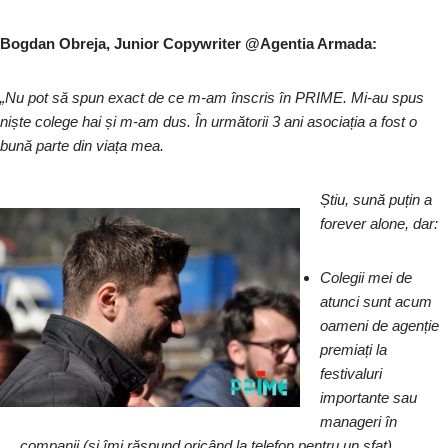
Bogdan Obreja, Junior Copywriter @Agentia Armada:
„Nu pot s
ă spun exact de ce m-am înscris în PRIME. Mi-au spus
niște colege hai și m-am dus. În următorii 3 ani asociația a fost o
bună parte din viața mea.
Știu, sună puțin a
forever alone, dar:
Colegii mei de
atunci sunt acum
oameni de agenție
premiați la
festivaluri
importante sau
manageri în
companii (și îmi răspund oricând la telefon pentru un sfat)