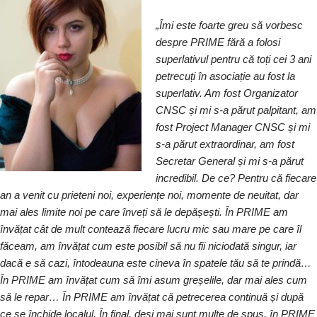
„Îmi este foarte greu să vorbesc
despre PRIME fără a folosi
superlativul pentru că toți cei 3 ani
petrecuți în asociație au fost la
superlativ. Am fost Organizator
CNSC și mi s-a părut palpitant, am
fost Project Manager CNSC și mi
s-a părut extraordinar, am fost
Secretar General și mi s-a părut
incredibil. De ce? Pentru că fiecare
an a venit cu prieteni noi, experiențe noi, momente de neuitat, dar
mai ales limite noi pe care înveți să le depășești. În PRIME am
învățat cât de mult contează fiecare lucru mic sau mare pe care îl
făceam, am învățat cum este posibil să nu fii niciodată singur, iar
dacă e să cazi, întodeauna este cineva în spatele tău să te prindă…
În PRIME am învățat cum să îmi asum greșelile, dar mai ales cum
să le repar… În PRIME am învățat că petrecerea continuă și după
ce se închide localul. În final, deși mai sunt multe de spus, în PRIME