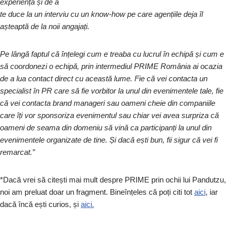
experiență și de a
te duce la un interviu cu un know-how pe care agențiile deja îl
așteaptă de la noii angajați.
Pe lângă faptul că înțelegi cum e treaba cu lucrul în echipă și cum e
să coordonezi o echipă, prin intermediul PRIME România ai ocazia
de a lua contact direct cu această lume. Fie că vei contacta un
specialist în PR care să fie vorbitor la unul din evenimentele tale, fie
că vei contacta brand manageri sau oameni cheie din companiile
care îți vor sponsoriza evenimentul sau chiar vei avea surpriza că
oameni de seama din domeniu să vină ca participanți la unul din
evenimentele organizate de tine. Și dacă ești bun, fii sigur că vei fi
remarcat.”
*Dacă vrei să citești mai mult despre PRIME prin ochii lui Pandutzu,
noi am preluat doar un fragment. Bineînțeles că poți citi tot
aici
, iar
dacă încă ești curios, și
aici.