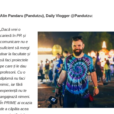
Alin Pandaru (Pandutzu), Daily Vlogger @Pandutzu:
„Dacă vrei o
carieră în PR și
comunicare nu e
suficient să mergi
doar la facultate și
să faci proiectele
pe care ți le dau
profesorii. Cu o
diplomă nu faci
nimic, iar fără
experiență nu te
angajează nimeni.
În PRIME ai ocazia
de a căpăta acea