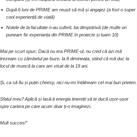
După 6 luni de PRIME am reușit să mă și angajez (a fost o super
cool experiență de viață)
Notele de la facultate n-au suferit, ba dimpotrivă (de multe ori
puneam fix experianța din PRIME în proiecte și luam 10)
Mai pe scurt spus: Dacă nu era PRIME-ul, nu cred că azi mă
trezeam cu zâmbetul pe buze, la 8 dimineața, știind că mă duc la
locul de muncă la care am visat de la 19 ani.
Și, ca să fiu și puțin cheesy, nici nu-mi întâlneam cel mai bun prieten.
Sfatul meu? Aplică și lasă-ți energia tinereții să te ducă ușor-ușor
spre cariera pe care acum doar ți-o imaginezi.
Mult succes!”