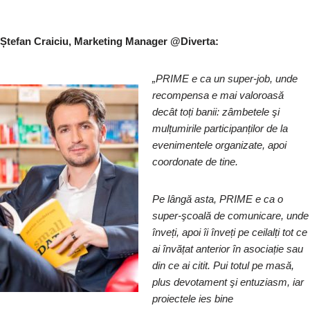
Ștefan Craiciu, Marketing Manager @Diverta:
„PRIME e ca un super-job, unde
recompensa e mai valoroasă
decât toți banii: zâmbetele şi
mulțumirile participanților de la
evenimentele organizate, apoi
coordonate de tine.
Pe lângă asta, PRIME e ca o
super-şcoală de comunicare, unde
înveți, apoi îi înveți pe ceilalți tot ce
ai învățat anterior în asociație sau
din ce ai citit. Pui totul pe masă,
plus devotament şi entuziasm, iar
proiectele ies bine