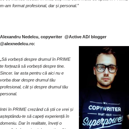
m-am format profesional, dar și personal.”
Alexandru Nedelcu, copywriter @Active AD/ blogger
@alexnedelcu.ro:
„S
ă vorbești despre drumul în PRIME
te forțează să vorbești despre tine.
Sincer.
Iar asta pentru că aici nu e
vorba doar despre drumul tău
profesional, cât și despre drumul tău
personal.
Intri în PRIME crezând că știi ce vrei și
așteptându-te să capeți experiență în
domeniu. Dar în realitate, înveți o