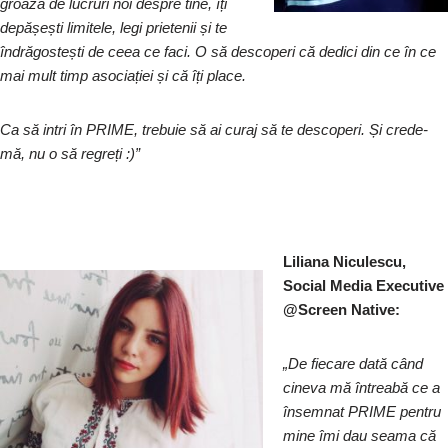
groază de lucruri noi despre tine, îți
depășești limitele, legi prietenii și te
îndrăgostești de ceea ce faci. O să descoperi că dedici din ce în ce
mai mult timp asociației și că îți place.
Ca să intri în PRIME, trebuie să ai curaj să te descoperi. Și crede-
mă, nu o să regreți :)”
Liliana Niculescu,
Social Media Executive
@Screen Native:
„De fiecare dată când
cineva mă întreabă ce a
însemnat PRIME pentru
mine îmi dau seama că