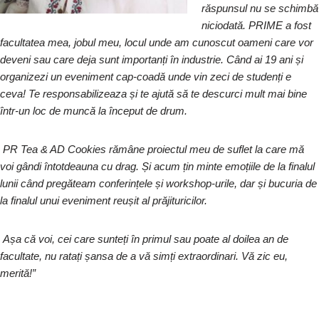
răspunsul nu se schimbă
niciodată. PRIME a fost
facultatea mea, jobul meu, locul unde am cunoscut oameni care vor
deveni sau care deja sunt importanți în industrie. Când ai 19 ani și
organizezi un eveniment cap-coadă unde vin zeci de studenți e
ceva! Te responsabilizeaza și te ajută să te descurci mult mai bine
într-un loc de muncă la început de drum.
PR Tea & AD Cookies rămâne proiectul meu de suflet la care mă
voi gândi întotdeauna cu drag. Și acum țin minte emoțiile de la finalul
lunii când pregăteam conferințele și workshop-urile, dar și bucuria de
la finalul unui eveniment reușit al prăjituricilor.
Așa că voi, cei care sunteți în primul sau poate al doilea an de
facultate, nu ratați șansa de a vă simți extraordinari. Vă zic eu,
merită!”