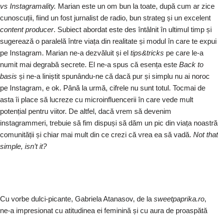
vs Instagramality.
Marian este un om bun la toate, după cum ar zice
cunoscuții, fiind un fost jurnalist de radio, bun strateg și un excelent
content producer
. Subiect abordat este des întâlnit în ultimul timp și
sugerează o paralelă între viața din realitate și modul în care te expui
pe Instagram. Marian ne-a dezvăluit și el
tips&tricks
pe care le-a
numit mai degrabă secrete. El ne-a spus că esența este
Back to
basis
și ne-a liniștit spunându-ne că dacă pur și simplu nu ai noroc
pe Instagram, e ok. Până la urmă, cifrele nu sunt totul. Tocmai de
asta îi place să lucreze cu microinfluencerii în care vede mult
potențial pentru viitor. De altfel, dacă vrem să devenim
instagrammeri, trebuie să fim dispuși să dăm un pic din viața noastră
comunității și chiar mai mult din ce crezi că vrea ea să vadă.
Not that
simple, isn’t it?
Cu vorbe dulci-picante, Gabriela Atanasov, de la
sweetpaprika.ro
,
ne-a impresionat cu atitudinea ei feminină și cu aura de proaspătă