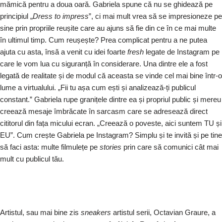
mămică pentru a doua oară. Gabriela spune că nu se ghidează pe
principiul „
Dress to impress
”, ci mai mult vrea să se impresioneze pe
sine prin propriile reușite care au ajuns să fie din ce în ce mai multe
în ultimul timp. Cum reușește? Prea complicat pentru a ne putea
ajuta cu asta, însă a venit cu idei foarte
fresh
legate de Instagram pe
care le vom lua cu siguranță în considerare. Una dintre ele a fost
legată de realitate și de modul că aceasta se vinde cel mai bine într-o
lume a virtualului. „Fii tu așa cum ești și analizează-ți publicul
constant.” Gabriela rupe granițele dintre ea și propriul public și mereu
creează mesaje îmbrăcate în sarcasm care se adresează direct
cititorul din fața micului ecran. „Creează o poveste, aici suntem TU și
EU”. Cum crește Gabriela pe Instagram? Simplu și te invită și pe tine
să faci asta: multe filmulețe pe
stories
prin care să comunici cât mai
mult cu publicul tău.
Artistul, sau mai bine zis
sneakers
artistul serii, Octavian Graure, a