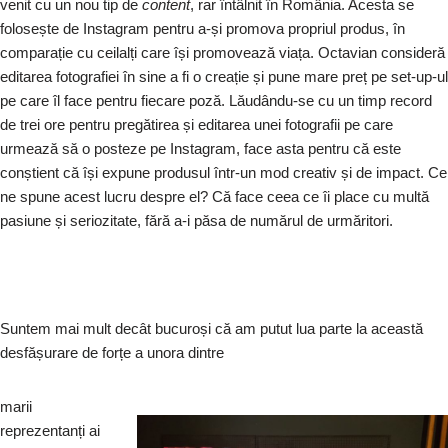
venit cu un nou tip de
content
, rar întâlnit în România. Acesta se
folosește de Instagram pentru a-și promova propriul produs, în
comparație cu ceilalți care își promovează viața. Octavian consideră
editarea fotografiei în sine a fi o creație și pune mare preț pe set-up-ul
pe care îl face pentru fiecare poză. Lăudându-se cu un timp record
de trei ore pentru pregătirea și editarea unei fotografii pe care
urmează să o posteze pe Instagram, face asta pentru că este
conștient că își expune produsul într-un mod creativ și de impact. Ce
ne spune acest lucru despre el? Că face ceea ce îi place cu multă
pasiune și seriozitate, fără a-i păsa de numărul de urmăritori.
Suntem mai mult decât bucuroși că am putut lua parte la această
desfășurare de forțe a unora dintre
marii
reprezentanți ai