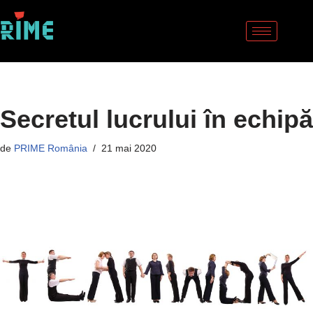
Sari
la
conținut
Secretul lucrului în echipă
de
PRIME România
21 mai 2020