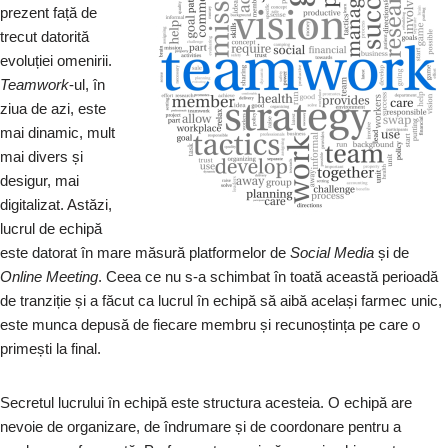
prezent față de
trecut datorită
evoluției omenirii.
Teamwork
-ul, în
ziua de azi, este
mai dinamic, mult
mai divers și
desigur, mai
digitalizat. Astăzi,
lucrul de echipă
este datorat în mare măsură platformelor de
Social Media
și de
Online Meeting
. Ceea ce nu s-a schimbat în toată această perioadă
de tranziție și a făcut ca lucrul în echipă să aibă același farmec unic,
este munca depusă de fiecare membru și recunoștința pe care o
primești la final.
Secretul lucrului în echipă este structura acesteia. O echipă are
nevoie de organizare, de îndrumare și de coordonare pentru a