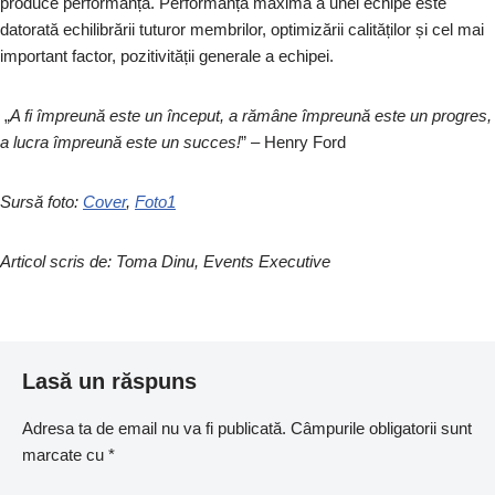
produce performanță. Performanța maximă a unei echipe este
datorată echilibrării tuturor membrilor, optimizării calităților și cel mai
important factor, pozitivității generale a echipei.
„
A fi împreună este un început, a rămâne împreună este un progres,
a lucra împreună este un succes!
” – Henry Ford
Sursă foto:
Cover
,
Foto1
Articol scris de: Toma Dinu, Events Executive
Lasă un răspuns
Adresa ta de email nu va fi publicată.
Câmpurile obligatorii sunt
marcate cu
*