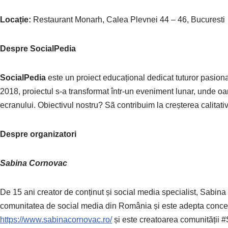
Locație:
Restaurant Monarh, Calea Plevnei 44 – 46, Bucuresti
Despre SocialPedia
SocialPedia
este un proiect educațional dedicat tuturor pasionaț
2018, proiectul s-a transformat într-un eveniment lunar, unde o
ecranului. Obiectivul nostru? Sã contribuim la creșterea calitativă
Despre organizatori
Sabina Cornovac
De 15 ani creator de conținut și social media specialist, Sabin
comunitatea de social media din România și este adepta con
https://www.sabinacornovac.ro/
și este creatoarea comunității 