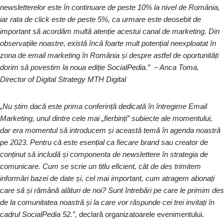
newsletterelor este în continuare de peste 10% la nivel de România,
iar rata de click este de peste 5%, ca urmare este deosebit de
important să acordăm multă atenție acestui canal de marketing. Din
observațiile noastre, există încă foarte mult potențial neexploatat în
zona de email marketing în România și despre astfel de oportunități
dorim să povestim la noua ediție SocialPedia.” – Anca Toma,
Director of Digital Strategy MTH Digital
„Nu știm dacă este prima conferință dedicată în întregime Email
Marketing, unul dintre cele mai „fierbinți” subiecte ale momentului,
dar era momentul să introducem și această temă în agenda noastră
pe 2023. Pentru că este esențial ca fiecare brand sau creator de
conținut să includă și componenta de newslettere în strategia de
comunicare. Cum se scrie un titlu eficient, cât de des trimitem
informări bazei de date și, cel mai important, cum atragem abonați
care să și rămână alături de noi? Sunt întrebări pe care le primim des
de la comunitatea noastră și la care vor răspunde cei trei invitați în
cadrul SocialPedia 52.”,
declară organizatoarele evenimentului.