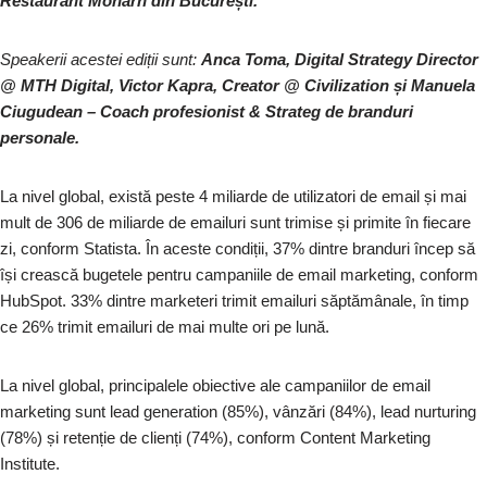
Restaurant Monarh din București.
Speakerii acestei ediții sunt:
Anca Toma, Digital Strategy Director
@ MTH Digital, Victor Kapra, Creator @ Civilization
și
Manuela
Ciugudean – Coach profesionist & Strateg de branduri
personale.
La nivel global, există peste 4 miliarde de utilizatori de email și mai
mult de 306 de miliarde de emailuri sunt trimise și primite în fiecare
zi, conform Statista. În aceste condiții, 37% dintre branduri încep să
își crească bugetele pentru campaniile de email marketing, conform
HubSpot. 33% dintre marketeri trimit emailuri săptămânale, în timp
ce 26% trimit emailuri de mai multe ori pe lună.
La nivel global, principalele obiective ale campaniilor de email
marketing sunt lead generation (85%), vânzări (84%), lead nurturing
(78%) și retenție de clienți (74%), conform Content Marketing
Institute.