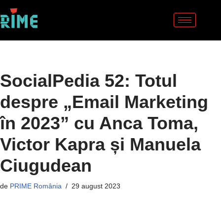
Sari
la
conținut
SocialPedia 52: Totul
despre „Email Marketing
în 2023” cu Anca Toma,
Victor Kapra și Manuela
Ciugudean
de
PRIME România
29 august 2023