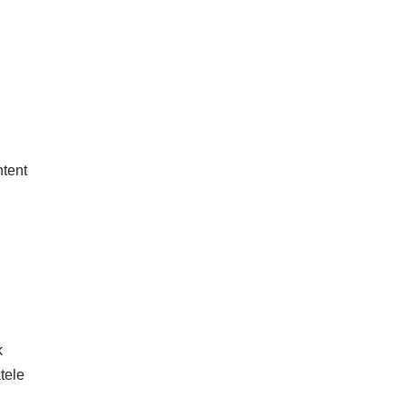
ntent
k
tele