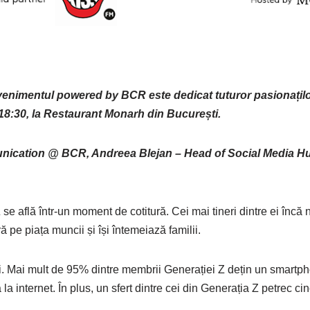
 Evenimentul powered by BCR este dedicat tuturor pasionațil
a 18:30, la Restaurant Monarh din București.
unication @ BCR, Andreea Blejan – Head of Social Media 
 se află într-un moment de cotitură. Cei mai tineri dintre ei încă 
ră pe piața muncii și își întemeiază familii.
lui. Mai mult de 95% dintre membrii Generației Z dețin un smartp
 internet. În plus, un sfert dintre cei din Generația Z petrec cin