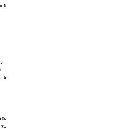
 fi
și
i
ă de
era
rat