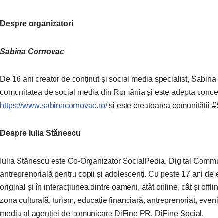
Despre organizatori
Sabina Cornovac
De 16 ani creator de conținut și social media specialist, Sabin
comunitatea de social media din România și este adepta con
https://www.sabinacornovac.ro/
și este creatoarea comunității 
Despre Iulia Stănescu
Iulia Stănescu este Co-Organizator SocialPedia, Digital Communi
antreprenorială pentru copii și adolescenți. Cu peste 17 ani de e
original și în interacțiunea dintre oameni, atât online, cât și offl
zona culturală, turism, educație financiară, antreprenoriat, eve
media al agenției de comunicare DiFine PR, DiFine Social.