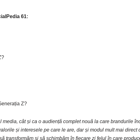
ialPedia 61:
Z?
Generația Z?
cial media, cât și ca o audiență complet nouă la care brandurile în
alorile și interesele pe care le are, dar și modul mult mai direct 
c să transformăm și să schimbăm în fiecare zi felul în care produ