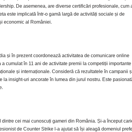
ship. De asemenea, are diverse certificări profesionale, cum ar
ta este implicată într-o gamă largă de activități sociale și de
l și economic al României.
dia și în prezent coordonează activitatea de comunicare online
cumulat în 11 ani de activitate premii la competiții importante 
aționale și internaționale. Consideră că rezultatele în campanii ș
e la insight-uri ancorate în lumea din jurul nostru. Este pasionat
e.
 dintre cei mai cunoscuți gameri din România. Și-a început cari
fesionist de Counter Strike l-a ajutat să își aleagă domeniul prefe