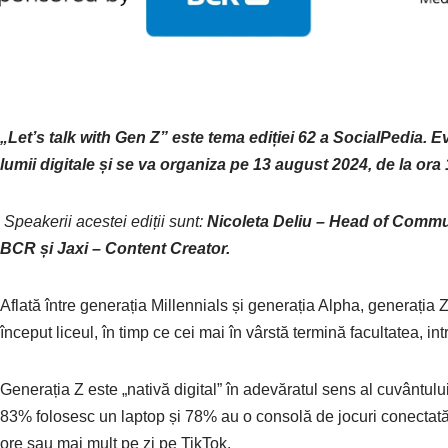
„Let’s talk with Gen Z” este tema ediției 62 a SocialPedia.
lumii digitale și se va organiza pe 13 august 2024, de la or
Speakerii acestei ediții sunt:
Nicoleta Deliu – Head of Comm
BCR și Jaxi – Content Creator.
Aflată între generația Millennials și generația Alpha, generația Z
început liceul, în timp ce cei mai în vârstă termină facultatea, int
Generația Z este „nativă digital” în adevăratul sens al cuvântu
83% folosesc un laptop și 78% au o consolă de jocuri conectată la
ore sau mai mult pe zi pe TikTok.