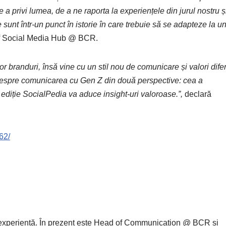
 privi lumea, de a ne raporta la experiențele din jurul nostru ș
 sunt într-un punct în istorie în care trebuie să se adapteze la u
f Social Media Hub @ BCR.
 branduri, însă vine cu un stil nou de comunicare și valori difer
espre comunicarea cu Gen Z din două perspective: cea a
 ediție SocialPedia va aduce insight-uri valoroase.”,
declară
62/
e experiență. În prezent este Head of Communication @ BCR și