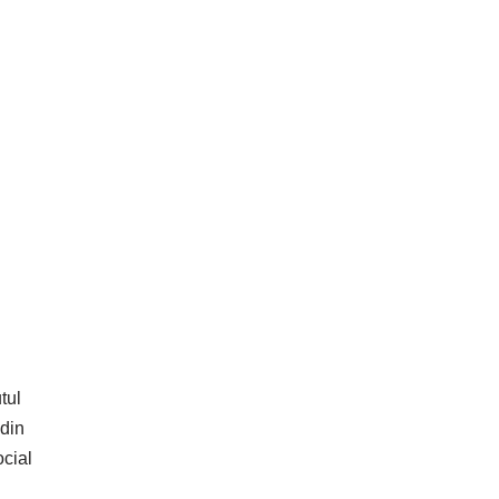
tul
 din
ocial