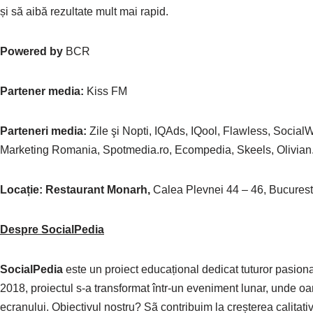
și să aibă rezultate mult mai rapid.
Powered by
BCR
Partener media:
Kiss FM
Parteneri media:
Zile şi Nopti, IQAds, IQool, Flawless, Soci
Marketing Romania, Spotmedia.ro, Ecompedia, Skeels, Olivi
Locație: Restaurant Monarh,
Calea Plevnei 44 – 46, Bucurest
Despre SocialPedia
SocialPedia
este un proiect educațional dedicat tuturor pasionaț
2018, proiectul s-a transformat într-un eveniment lunar, unde o
ecranului. Obiectivul nostru? Sã contribuim la creșterea calitativă