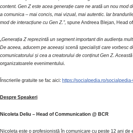
content. Gen Z este acea generație care ne arată un nou mod de a
a comunica – mai concis, mai vizual, mai autentic. Iar brandurile
mod de interacțiune cu Gen Z.”,
spune Andreea Blejan, Head o
„Generația Z reprezintă un segment important din audiența multor
De aceea, aducem pe aceeași scenă specialiști care vorbesc d
comunicatorului și cea a creatorului de conținut Gen Z. Această
organizatoarele evenimentului.
Înscrierile gratuite se fac aici:
https://socialpedia.ro/socialpedia-
Despre Speakeri
Nicoleta Deliu – Head of Communication @ BCR
Nicoleta este o profesionistă în comunicare cu peste 12 ani d