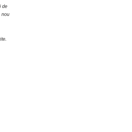
i de
n nou
ite.