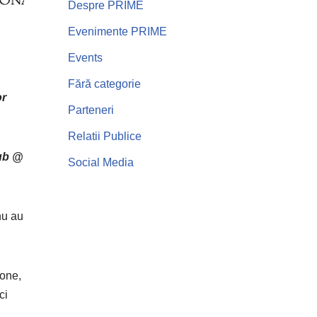
Despre PRIME
Evenimente PRIME
Events
Fără categorie
or
Parteneri
Relatii Publice
Hub @
Social Media
nu au
hone,
ci