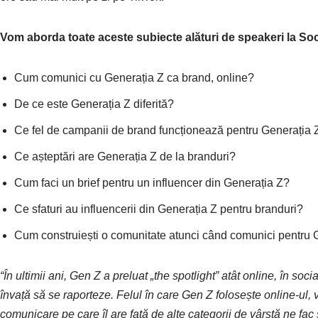
Vom aborda toate aceste subiecte alături de speakeri la Soc
Cum comunici cu Generația Z ca brand, online?
De ce este Generația Z diferită?
Ce fel de campanii de brand funcționează pentru Generația 
Ce așteptări are Generația Z de la branduri?
Cum faci un brief pentru un influencer din Generația Z?
Ce sfaturi au influencerii din Generația Z pentru branduri?
Cum construiești o comunitate atunci când comunici pentru 
“În ultimii ani, Gen Z a preluat „the spotlight” atât online, în so
învață să se raporteze. Felul în care Gen Z folosește online-ul, v
comunicare pe care îl are față de alte categorii de vârstă ne fa