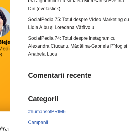
era algoritmilor cu Mihaela Mureșan și Evelina
Din (evetastick)
SocialPedia 75: Totul despre Video Marketing cu
Lidia Albu și Loredana Vătăvoiu
SocialPedia 74: Totul despre Instagram cu
Alexandra Ciucanu, Mădălina-Gabriela Pîrlog și
Anabela Luca
Comentarii recente
Categorii
#humansofPRIME
Campanii