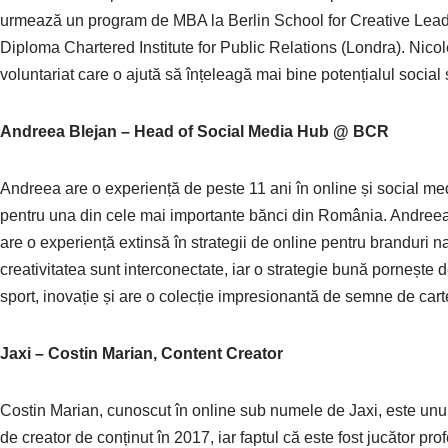
urmează un program de MBA la Berlin School for Creative Leader
Diploma Chartered Institute for Public Relations (Londra). Nicole
voluntariat care o ajută să înțeleagă mai bine potențialul socia
Andreea Blejan – Head of Social Media Hub @ BCR
Andreea are o experiență de peste 11 ani în online și social me
pentru una din cele mai importante bănci din România. Andreea a 
are o experiență extinsă în strategii de online pentru branduri n
creativitatea sunt interconectate, iar o strategie bună pornește d
sport, inovație și are o colecție impresionantă de semne de cart
Jaxi – Costin Marian, Content Creator
Costin Marian, cunoscut în online sub numele de Jaxi, este unul
de creator de conținut în 2017, iar faptul că este fost jucător pro