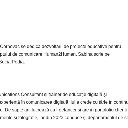
a Cornovac se dedică dezvoltării de proiecte educative pentru
ceptului de comunicare Human2Human. Sabina scrie pe
#SocialPedia.
cations Consultant și trainer de educație digitală și
xperiență în comunicarea digitală, Iulia crede cu tărie în conținu
ine. De șapte ani lucrează ca freelancer și are în portofoliu clienți
nimente și fotografie, iar din 2023 conduce și departamentul de s