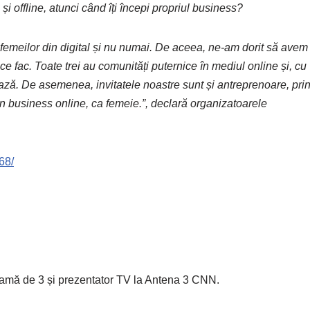
i offline, atunci când îți începi propriul business?
, femeilor din digital și nu numai. De aceea, ne-am dorit să avem
a ce fac. Toate trei au comunități puternice în mediul online și, cu
ează. De asemenea, invitatele noastre sunt și antreprenoare, pri
un business online, ca femeie.”, declară organizatoarele
68/
mamă de 3 și prezentator TV la Antena 3 CNN.