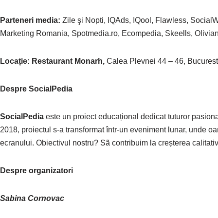
Parteneri media:
Zile şi Nopti, IQAds, IQool, Flawless, Soci
Marketing Romania, Spotmedia.ro, Ecompedia, Skeells, Oli
Locație: Restaurant Monarh,
Calea Plevnei 44 – 46, Bucurest
Despre SocialPedia
SocialPedia
este un proiect educațional dedicat tuturor pasionaț
2018, proiectul s-a transformat într-un eveniment lunar, unde o
ecranului. Obiectivul nostru? Sã contribuim la creșterea calitativă
Despre organizatori
Sabina Cornovac