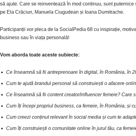
să ajute. Care se reinventează în mod continuu, sunt puternice și 
pe Ela Crăciun, Manuela Ciugudean și Ioana Dumitrache.
Participanții vor pleca de la SocialPedia 68 cu inspirație, motivaț
business sau în viața personală!
Vom aborda toate aceste subiecte:
Ce înseamnă să fii antreprenoare în digital, în România, în 
Cum te ajută brandul personal să construiești o afacere onli
Ce înseamnă să fii content creator/influencer femeie? Care s
Cum îți începi propriul business, ca femeie, în România, și 
Cum creezi conținut relevant în social media și cum te adapte
Cum îți construiești o comunitate online în jurul tău, ca feme