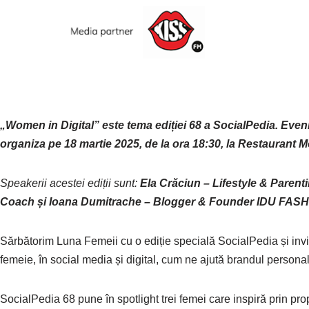
„Women in Digital” este tema ediției 68 a SocialPedia. Evenim
organiza pe 18 martie 2025, de la ora 18:30, la Restaurant 
Speakerii acestei ediții sunt:
Ela Crăciun – Lifestyle & Pare
Coach
și
Ioana Dumitrache – Blogger & Founder IDU FASH
Sărbătorim Luna Femeii cu o ediție specială SocialPedia și invi
femeie, în social media și digital, cum ne ajută brandul person
SocialPedia 68 pune în spotlight trei femei care inspiră prin prop