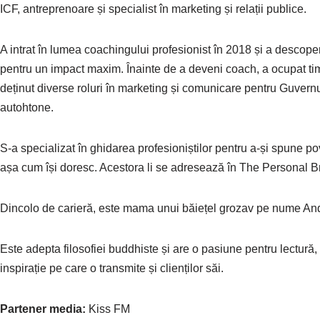
ICF, antreprenoare și specialist în marketing și relații publice.
A intrat în lumea coachingului profesionist în 2018 și a descope
pentru un impact maxim. Înainte de a deveni coach, a ocupat tim
deținut diverse roluri în marketing și comunicare pentru Guvernu
autohtone.
S-a specializat în ghidarea profesioniștilor pentru a-și spune pov
așa cum își doresc. Acestora li se adresează în The Personal B
Dincolo de carieră, este mama unui băiețel grozav pe nume Andi, 
Este adepta filosofiei buddhiste și are o pasiune pentru lectură,
inspirație pe care o transmite și clienților săi.
Partener media:
Kiss FM