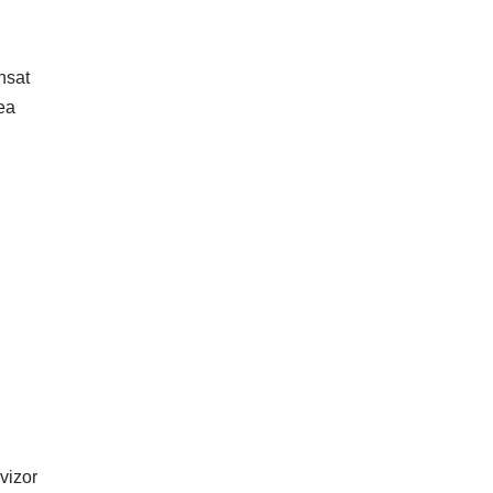
nsat
ea
vizor