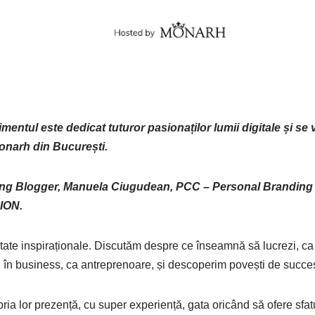
entul este dedicat tuturor pasionaților lumii digitale și se 
Monarh din București.
nting Blogger, Manuela Ciugudean, PCC – Personal Branding
ION.
tate inspiraționale. Discutăm despre ce înseamnă să lucrezi, ca
al în business, ca antreprenoare, și descoperim povești de succe
ria lor prezență, cu super experiență, gata oricând să ofere sfatu