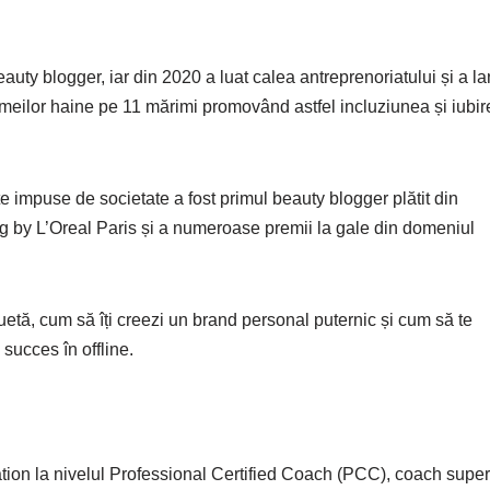
auty blogger, iar din 2020 a luat calea antreprenoriatului și a la
ilor haine pe 11 mărimi promovând astfel incluziunea și iubir
 impuse de societate a fost primul beauty blogger plătit din
ng by L’Oreal Paris și a numeroase premii la gale din domeniul
uetă, cum să îți creezi un brand personal puternic și cum să te
succes în offline.
ion la nivelul Professional Certified Coach (PCC), coach super