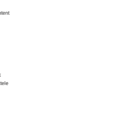
ntent
k
tele