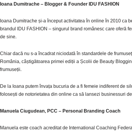
Ioana Dumitrache – Blogger & Founder IDU FASHION
Ioana Dumitrache și-a început activitatea în online în 2010 ca be
brandul IDU FASHION – singurul brand românesc care oferă feme
de sine.
Chiar dacă nu s-a încadrat niciodată în standardele de frumusețe
România, câștigătoarea primei ediții a Școlii de Beauty Bloggi
frumuseții.
De la Ioana putem învața bucuria de a fi femeie indiferent de sil
folosești de notorietatea din online ca să lansezi businessuri de 
Manuela Ciugudean, PCC – Personal Branding Coach
Manuela este coach acreditat de International Coaching Federat