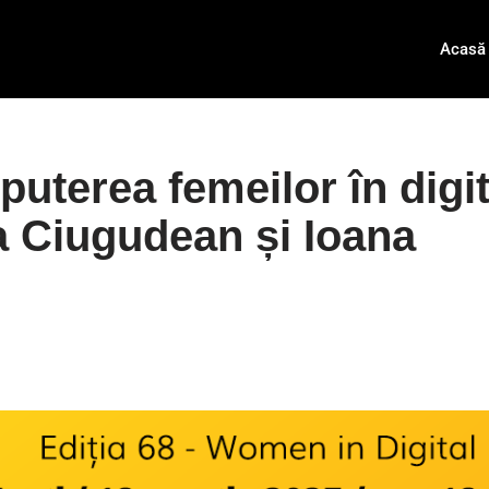
Acasă
uterea femeilor în digit
a Ciugudean și Ioana