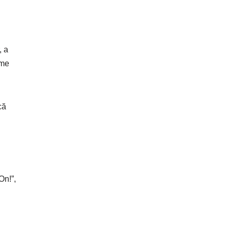
, a
rme
că
On!”,