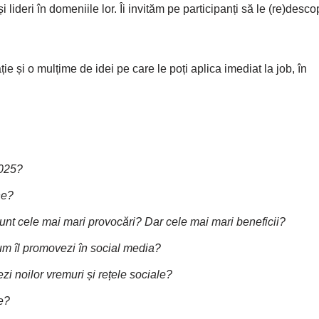
lideri în domeniile lor. Îi invităm pe participanți să le (re)desc
ie și o mulțime de idei pe care le poți aplica imediat la job, în
2025?
ne?
unt cele mai mari provocări? Dar cele mai mari beneficii?
cum îl promovezi în social media?
zi noilor vremuri și rețele sociale?
ie?