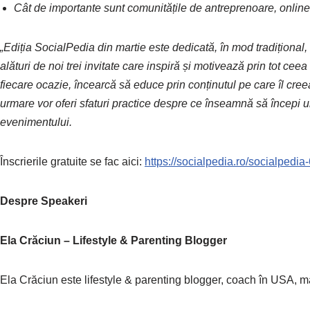
Cât de importante sunt comunitățile de antreprenoare, online ș
„Ediția SocialPedia din martie este dedicată, în mod tradițional
alături de noi trei invitate care inspiră și motivează prin tot cee
fiecare ocazie, încearcă să educe prin conținutul pe care îl cre
urmare vor oferi sfaturi practice despre ce înseamnă să începi 
evenimentului.
Înscrierile gratuite se fac aici:
https://socialpedia.ro/socialpedia-
Despre Speakeri
Ela Crăciun – Lifestyle & Parenting Blogger
Ela Crăciun este lifestyle & parenting blogger, coach în USA, 