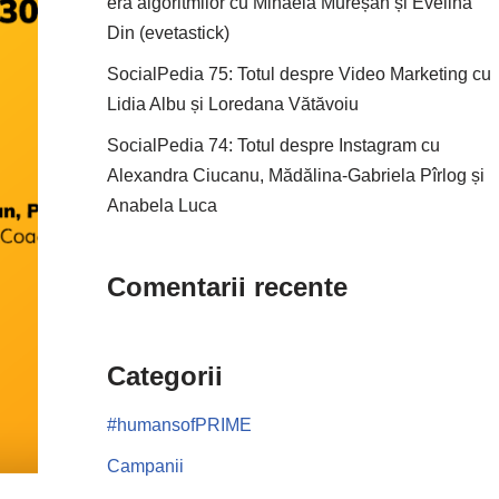
era algoritmilor cu Mihaela Mureșan și Evelina
Din (evetastick)
SocialPedia 75: Totul despre Video Marketing cu
Lidia Albu și Loredana Vătăvoiu
SocialPedia 74: Totul despre Instagram cu
Alexandra Ciucanu, Mădălina-Gabriela Pîrlog și
Anabela Luca
Comentarii recente
Categorii
#humansofPRIME
Campanii