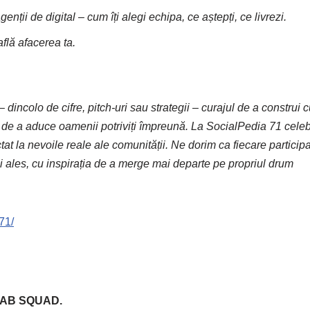
nții de digital – cum îți alegi echipa, ce aștepți, ce livrezi.
flă afacerea ta.
incolo de cifre, pitch-uri sau strategii – curajul de a construi 
i de a aduce oamenii potriviți împreună. La SocialPedia 71 cel
at la nevoile reale ale comunității. Ne dorim ca fiecare particip
i ales, cu inspirația de a merge mai departe pe propriul drum
71/
e FAB SQUAD.