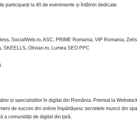
articipanți la 40 de evenimente și întâlniri dedicate.
awless, SocialWeb.ro, ASC, PRIME Romania, VIP Romania, Zelis
ia, SKEELLS, Olivian.ro, Lumea SEO PPC
i
ilor și specialiștilor în digital din România. Premiat la Webstoc
ameni de succes din online împărtășesc secretele muncii din spa
 a comunității de digital din țară.