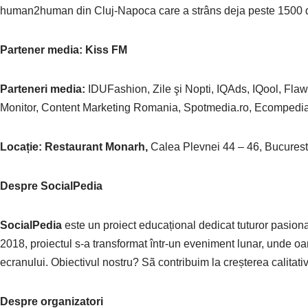
human2human din Cluj-Napoca care a strâns deja peste 1500 de p
Partener media: Kiss FM
Parteneri media:
IDUFashion, Zile şi Nopti, IQAds, IQool, Fl
Monitor, Content Marketing Romania, Spotmedia.ro, Ecomped
Locație: Restaurant Monarh,
Calea Plevnei 44 – 46, Bucurest
Despre SocialPedia
SocialPedia
este un proiect educațional dedicat tuturor pasionaț
2018, proiectul s-a transformat într-un eveniment lunar, unde o
ecranului. Obiectivul nostru? Sã contribuim la creșterea calitativă
Despre organizatori