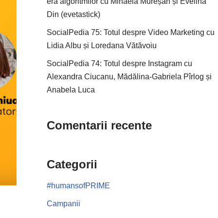
era algoritmilor cu Mihaela Mureșan și Evelina
Din (evetastick)
SocialPedia 75: Totul despre Video Marketing cu
Lidia Albu și Loredana Vătăvoiu
SocialPedia 74: Totul despre Instagram cu
Alexandra Ciucanu, Mădălina-Gabriela Pîrlog și
Anabela Luca
Comentarii recente
Categorii
#humansofPRIME
Campanii