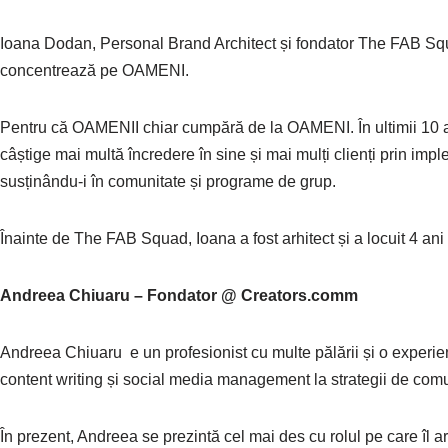
Ioana Dodan, Personal Brand Architect și fondator The FAB Squ
concentrează pe OAMENI.
Pentru că OAMENII chiar cumpără de la OAMENI. În ultimii 10 ani
câștige mai multă încredere în sine și mai mulți clienți prin imple
susținându-i în comunitate și programe de grup.
Înainte de The FAB Squad, Ioana a fost arhitect și a locuit 4 ani 
Andreea Chiuaru – Fondator @ Creators.comm
Andreea Chiuaru e un profesionist cu multe pălării și o experien
content writing și social media management la strategii de comu
În prezent, Andreea se prezintă cel mai des cu rolul pe care îl