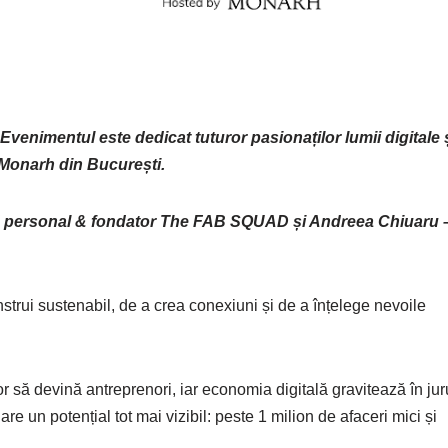
 Evenimentul este dedicat tuturor pasionaților lumii digitale 
t Monarh din București.
nd personal & fondator The FAB SQUAD
și
Andreea Chiuaru 
trui sustenabil, de a crea conexiuni și de a înțelege nevoile
or să devină antreprenori, iar economia digitală gravitează în jur
re un potențial tot mai vizibil: peste 1 milion de afaceri mici și