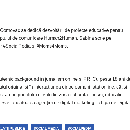
a Cornovac se dedică dezvoltării de proiecte educative pentru
ceptului de comunicare Human2Human. Sabina scrie pe
lor #SocialPedia și #Moms4Moms.
uternic background în jurnalism online și PR. Cu peste 18 ani d
tul original și în interacțiunea dintre oameni, atât online, cât și
i are în portofoliu clienți din zona culturală, turism, educație
5 este fondatoarea agenției de digital marketing Echipa de Digita
LATII PUBLICE
SOCIAL MEDIA
SOCIALPEDIA