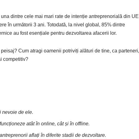
na dintre cele mai mari rate de intenție antreprenorială din UE
re în următorii 3 ani. Totodată, la nivel global, 85% dintre
ernice au fost esențiale pentru dezvoltarea afacerii lor.
peisaj? Cum atragi oamenii potriviți alături de tine, ca parteneri
ai competitiv?
i nevoie de ele.
ncționeze atât în online, cât și în offline.
treprenorii aflați în diferite stadii de dezvoltare.