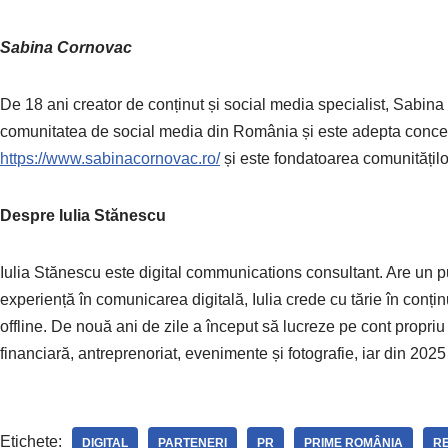
Sabina Cornovac
De 18 ani creator de conținut și social media specialist, Sabin
comunitatea de social media din România și este adepta con
https://www.sabinacornovac.ro/
și este fondatoarea comunități
Despre Iulia Stănescu
Iulia Stănescu este digital communications consultant. Are un p
experiență în comunicarea digitală, Iulia crede cu tărie în conținu
offline. De nouă ani de zile a început să lucreze pe cont propriu ș
financiară, antreprenoriat, evenimente și fotografie, iar din 202
Etichete:
DIGITAL
PARTENERI
PR
PRIME ROMÂNIA
RE