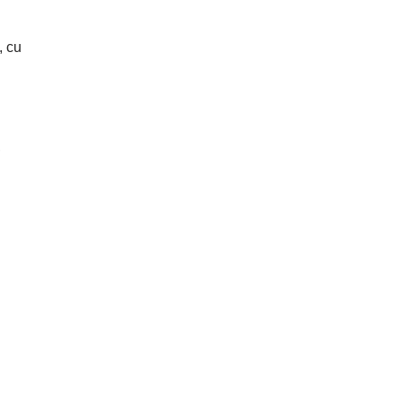
, cu
,