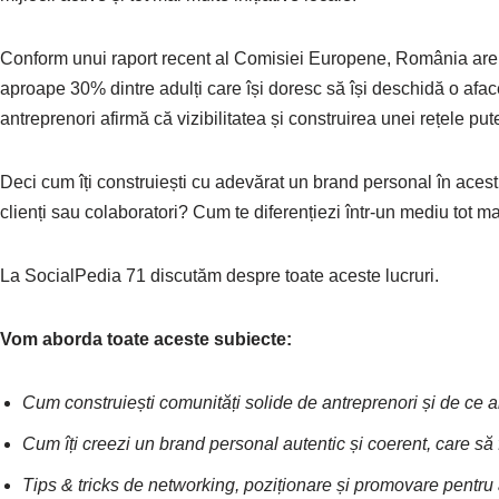
Conform unui raport recent al Comisiei Europene, România are u
aproape 30% dintre adulți care își doresc să își deschidă o aface
antreprenori afirmă că vizibilitatea și construirea unei rețele put
Deci cum îți construiești cu adevărat un brand personal în acest 
clienți sau colaboratori? Cum te diferențiezi într-un mediu tot m
La SocialPedia 71 discutăm despre toate aceste lucruri.
Vom aborda toate aceste subiecte:
Cum construiești comunități solide de antreprenori și de ce a
Cum îți creezi un brand personal autentic și coerent, care să fu
Tips & tricks de networking, poziționare și promovare pentru an