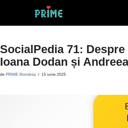
Sari
la
conținut
SocialPedia 71: Despre 
Ioana Dodan și Andree
de
PRIME România
15 iunie 2025