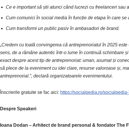
Ce e important să știi atunci când lucrezi cu freelanceri sau age
Cum comunici în social media în funcție de etapa în care se a
Cum transformi un public pasiv în ambasadori de brand.
„Credem cu toată convingerea că antreprenoriatul în 2025 este – d
sens, de a rămâne autentic într-o lume în continuă schimbare ș
exact despre acest tip de antreprenoriat: uman, asumat și conect
să plece de la eveniment cu idei clare, resurse valoroase și, ma
antreprenorial.”, declară organizatoarele evenimentului.
Înscrierile gratuite se fac aici:
https://socialpedia.ro/socialpedia-
Despre Speakeri
Ioana Dodan – Arhitect de brand personal & fondator Th