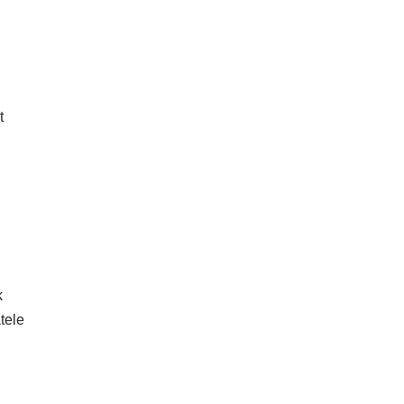
t
k
tele