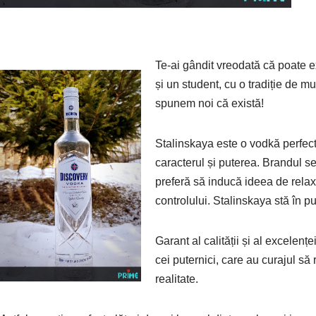
Te-ai gândit vreodată că poate e
și un student, cu o tradiție de mu
spunem noi că există!
Stalinskaya este o vodkă perfectă
caracterul și puterea. Brandul s
preferă să inducă ideea de relax
controlului. Stalinskaya stă în pu
Garant al calității și al excelenț
cei puternici, care au curajul să 
realitate.