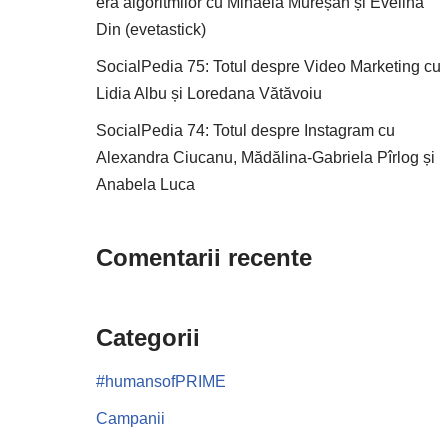
era algoritmilor cu Mihaela Mureșan și Evelina
Din (evetastick)
SocialPedia 75: Totul despre Video Marketing cu
Lidia Albu și Loredana Vătăvoiu
SocialPedia 74: Totul despre Instagram cu
Alexandra Ciucanu, Mădălina-Gabriela Pîrlog și
Anabela Luca
Comentarii recente
Categorii
#humansofPRIME
Campanii