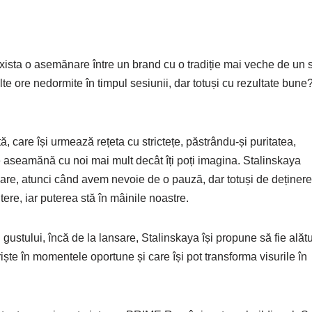
xista o asemănare între un brand cu o tradiție mai veche de un 
lte ore nedormite în timpul sesiunii, dar totuși cu rezultate bune? 
, care își urmează rețeta cu strictețe, păstrându-și puritatea,
e aseamănă cu noi mai mult decât îți poți imagina. Stalinskaya
are, atunci când avem nevoie de o pauză, dar totuși de deținere
tere, iar puterea stă în mâinile noastre.
ei gustului, încă de la lansare, Stalinskaya își propune să fie alăt
riște în momentele oportune și care își pot transforma visurile în