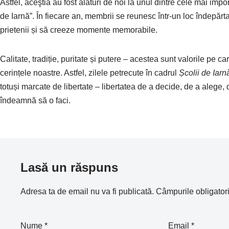
Astfel, aceştia au fost alături de noi la unul dintre cele mai 
de Iarnă”. În fiecare an, membrii se reunesc într-un loc îndepărta
prietenii și să creeze momente memorabile.
Calitate, tradiție, puritate și putere – acestea sunt valorile pe 
cerințele noastre. Astfel, zilele petrecute în cadrul
Școlii de Iarn
totuși marcate de libertate – libertatea de a decide, de a alege, de
îndeamnă să o faci.
Lasă un răspuns
Adresa ta de email nu va fi publicată.
Câmpurile obligator
Nume
*
Email
*