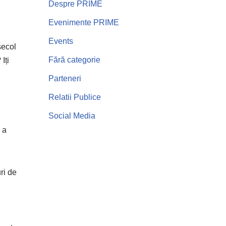
Despre PRIME
Evenimente PRIME
Events
secol
Fără categorie
Iți
Parteneri
Relatii Publice
Social Media
 a
uri de