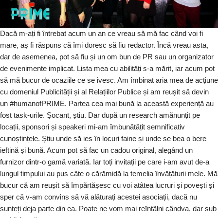
Dacă m-ați fi întrebat acum un an ce vreau să mă fac când voi fi
mare, aș fi răspuns că îmi doresc să fiu redactor. Încă vreau asta,
dar de asemenea, pot să fiu și un om bun de PR sau un organizator
de evenimente implicat. Lista mea cu abilități s-a mărit, iar acum pot
să mă bucur de ocaziile ce se ivesc. Am îmbinat aria mea de acțiune
cu domeniul Publicității și al Relațiilor Publice și am reușit să devin
un #humanofPRIME. Partea cea mai bună la această experiență au
fost task-urile. Șocant, știu. Dar după un research amănunțit pe
locații, sponsori și speakeri mi-am îmbunătățit semnificativ
cunoștințele. Știu unde să ies în locuri faine și unde se bea o bere
ieftină și bună. Acum pot să fac un cadou original, alegând un
furnizor dintr-o gamă variată. Iar toți invitații pe care i-am avut de-a
lungul timpului au pus câte o cărămidă la temelia învățăturii mele. Mă
bucur că am reușit să împărtășesc cu voi atâtea lucruri și povești și
sper că v-am convins să vă alăturați acestei asociații, dacă nu
sunteți deja parte din ea. Poate ne vom mai reîntâlni cândva, dar sub