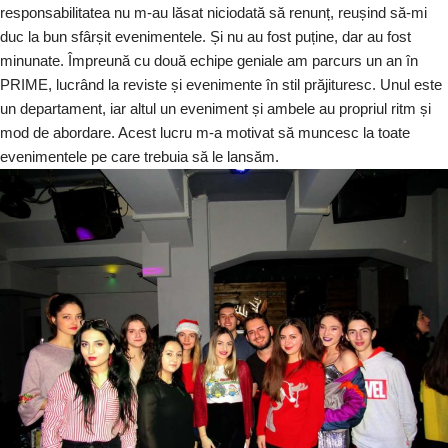
responsabilitatea nu m-au lăsat niciodată să renunț, reușind să-mi
duc la bun sfârșit evenimentele. Și nu au fost puține, dar au fost
minunate. Împreună cu două echipe geniale am parcurs un an în
PRIME, lucrând la reviste și evenimente în stil prăjituresc. Unul este
un departament, iar altul un eveniment și ambele au propriul ritm și
mod de abordare. Acest lucru m-a motivat să muncesc la toate
evenimentele pe care trebuia să le lansăm.