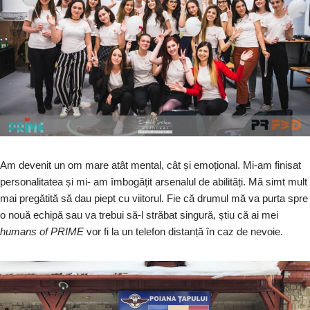
Am devenit un om mare atât mental, cât și emoțional. Mi-am finisat
personalitatea și mi- am îmbogățit arsenalul de abilități. Mă simt mult
mai pregătită să dau piept cu viitorul. Fie că drumul mă va purta spre
o nouă echipă sau va trebui să-l străbat singură, știu că ai mei
humans of PRIME
vor fi la un telefon distanță în caz de nevoie.