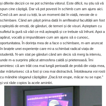
și diferite decizii ce ne pot schimba viitorul. Este dificil, nu știu să vă
spun cine câștigă. Dar vă pot povesti în schimb cum am ajuns aici.
Cred că am avut cu toții, la un moment dat în viață, nevoie de o
schimbare. Când am pășit prima dată în amfiteatrul facultății am fost
copleșită de emoții, de gânduri, de temeri și de visuri. Așteptam cu
sufletul la gură să văd ce mă așteaptă și ce trebuie să înfrunt. Apoi a
apărut, vocală și impunătoare cum am ajuns să o cunosc,
oportunitatea. În dorința mea de a face o schimbare, m-am aruncat
în brațele unei experiențe care mi-a schimbat radical viața de
studentă. N-am stat pe gânduri când am decis să merg la interviu,
unde m-a surprins plăcut atmosfera caldă și prietenoasă. Îmi
amintesc că am trăit cea mai lungă perioadă de probă din viața mea,
dar mărturisesc că a fost și cea mai distractivă. Întotdeauna voi rosti
cu mândrie sloganul câștigător „Dacă tot erupe, măcar nu se rupe.”
și voi râde copios la acele amintiri.