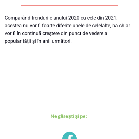
Comparând trendurile anului 2020 cu cele din 2021, 
acestea nu vor fi foarte diferite unele de celelalte, ba chiar 
vor fi în continuă creștere din punct de vedere al 
popularității și în anii următori. 
 Tu ce trenduri crezi că vor lua 
ascensiune în 2021?
Ne găsești și pe: 