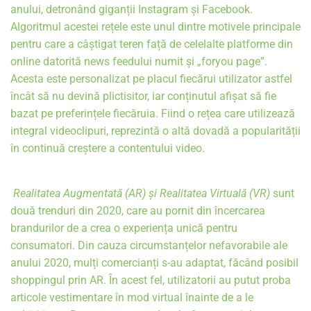
anului, detronând giganții Instagram și Facebook. 
Algoritmul acestei rețele este unul dintre motivele principale 
pentru care a câștigat teren față de celelalte platforme din 
online datorită news feedului numit și „foryou page”. 
Acesta este personalizat pe placul fiecărui utilizator astfel 
încât să nu devină plictisitor, iar conținutul afișat să fie 
bazat pe preferințele fiecăruia. Fiind o rețea care utilizează 
integral videoclipuri, reprezintă o altă dovadă a popularității 
în continuă creștere a contentului video. 
Realitatea Augmentată (AR) și Realitatea Virtuală (VR)
 sunt 
două trenduri din 2020, care au pornit din încercarea 
brandurilor de a crea o experiența unică pentru 
consumatori. Din cauza circumstanțelor nefavorabile ale 
anului 2020, mulți comercianți s-au adaptat, făcând posibil 
shoppingul prin AR. În acest fel, utilizatorii au putut proba 
articole vestimentare în mod virtual înainte de a le 