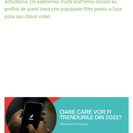
achiziționa. De asemenea, multe platforme sociale au 
profitat de acest trend prin popularele filtre pentru a face 
poze sau clipuri video.
 Primul trend din Social Media care a câștigat o 
popularitate enormă in 2020 este reprezentat de 
memes.
 Acestea au fost principala sursă de 
amuzament în rândul tinerilor într-o perioadă dificilă a 
anului trecut, iar în prezent încep să fie luate în 
considerare ca strategii de reclamă. Cu siguranță, 
popularitatea lor va continua să crească și in 2021.