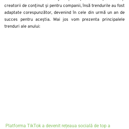
creatorii de conținut și pentru companii, însă trendurile au fost 
adaptate corespunzător, devenind în cele din urmă un an de 
succes pentru aceștia. Mai jos vom prezenta principalele 
trenduri ale anului: 
Conținutul video
 devine o metodă din ce în ce mai populară 
pentru o expunere cât mai largă. Este o modalitate bună de 
a crea engagement cu urmăritorii sau potențialii clienți, 
deoarece atrage cu o mai mare ușurință atenția 
consumatorilor. Fie acestea story-uri interactive pe 
Instagram, videoclipuri postate pe news feed sau chiar live-
uri, această metodă de a crea conținut s-a dovedit a fi mai 
eficientă pentru creșterea probabilității de succes în Social 
Media și este în continuă ascensiune. 
Platforma TikTok
 a devenit rețeaua socială de top a 