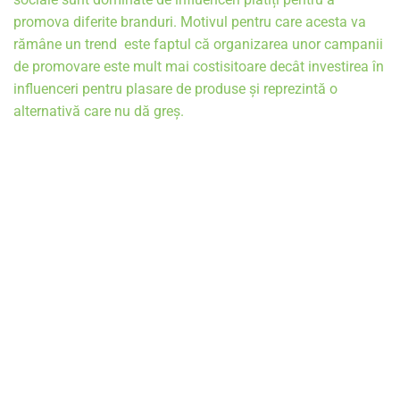
promova diferite branduri. Motivul pentru care acesta va 
rămâne un trend  este faptul că organizarea unor campanii 
de promovare este mult mai costisitoare decât investirea în 
influenceri pentru plasare de produse și reprezintă o 
alternativă care nu dă greș. 
Rețelele sociale devin platforme de cumpărături online și 
de servicii pentru clienți
. Social Media obișnuia să fie un 
loc în care oamenii împărtășeau poze cu prietenii și 
familia. Însă acele timpuri sunt de mult apuse, deoarece 
vânzarea de produse câștigă popularitate pe conturile de 
Facebook și Instagram. Multe branduri au început să 
prefere această alternativă după ce au observat că o 
multitudine de clienți au început să le scrie pe conturile de 
rețele sociale pentru eventuale comenzi, nelămuriri sau 
nemulțumiri. 