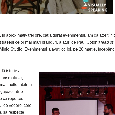
În aproximativ trei ore, cât a durat evenimentul, am călătorit în 
t traseul celor mai mari branduri, alături de Paul Cotor (
Head of
 la Minio Studio. Evenimentul a avut loc joi, pe 28 martie, începân
rtă istorie a
carismatică și
 mai multe întâlniri
gajeze într-o
e ca reporter,
lui de vedere, cele
ă
, să respecte