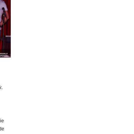
k
.
ie
 de