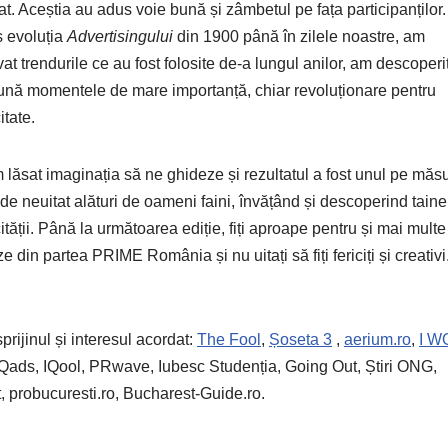
at. Aceștia au adus voie bună și zâmbetul pe fața participanților
s evoluția
Advertisingului
din 1900 până în zilele noastre, am
at trendurile ce au fost folosite de-a lungul anilor, am descoperi
ună momentele de mare importanță, chiar revoluționare pentru
itate.
lăsat imaginația să ne ghideze și rezultatul a fost unul pe măsu
de neuitat alături de oameni faini, învățând și descoperind taine
ității. Până la următoarea ediție, fiți aproape pentru și mai multe
ze din partea PRIME România și nu uitați să fiți fericiți și creativi
prijinul și interesul acordat:
The Fool
,
Șoseta 3
,
aerium.ro
,
I 
 IQads, IQool, PRwave, Iubesc Studenția, Going Out, Știri ONG,
st, probucuresti.ro, Bucharest-Guide.ro.