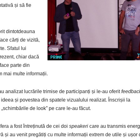
tativă și să fie
orit dintotdeauna
ace cărți de vizită,
e. Sfatul lui
prezent, chiar dacă
 face parte din
 mai multe informații.
 analizat lucrările trimise de participanți și le-au oferit
feedbac
 ideea și povestea din spatele vizualului realizat. Înscrișii la
u „schimbările de look” pe care le-au făcut.
era a fost întreținută de cei doi
speakeri
care au transmis energ
vă și au venit pregătiți cu multe informații extrem de utile și ușor