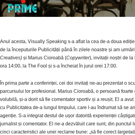
Anul acesta, Visually Speaking s-a aflat la cea de-a doua ediție. 
de la începuturile Publicității până în zilele noastre și am urmări
Creatives)
și Marius Cioroabă (
Copywriter
), invitații noștri de
ora 14:00, la The Fool și s-a încheiat în jurul orei 17:00.
În prima parte a conferinței, cei doi invitați ne-au prezentat o scu
parcursului lor profesional. Marius Cioroabă, o persoană foarte 
volubilă, și-a dorit să fie comentator sportiv și a reușit. El a avut
cu Publicitatea de-a lungul timpului, care l-au îndrumat să se an
agenție. S-a integrat destul de ușor datorită experienței câștigat
jurnalist și comentator. El ne-a dezvăluit care sunt, din punctul 
cinci caracteristici ale unei reclame bune: „să fie corect
targetat