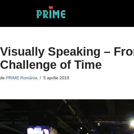
Sari
la
conținut
Visually Speaking – Fr
Challenge of Time
de
PRIME România
5 aprilie 2019