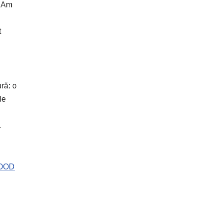
. Am
t
ră: o
le
.
WOOD