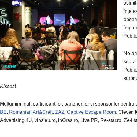
asimil
înțele
observ
împre
Public
Ne-am 
seară 
Public
surpri
Kisses
!
Mulțumim mult participanților, partenerilor și sponsorilor pentru s
BE
,
Romanian Art&Craft
,
ZAZ
,
Captive Escape Room
, Clever,
Advertising 4U, vinsieu.ro, inOras.ro, Live PR, Re-star.ro, Ze-li