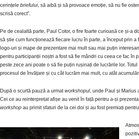
cerințele
briefului
, să aibă și să provoace emoție, să nu fie osten
scrisă corect”.
Pe de cealaltă parte, Paul Cotor, o fire foarte curioasă ce și-a d
să știe cum funcționează fiecare lucru în parte, a început prin a f
logo-uri și mape de prezentare mai mult sau mai puțin interesant
pentru participanții noștri a fost să fie mândri cu ceea ce fac în 
peste zece ani poate o să fie puțin rușinați de lucrările lor. Totul
procesul de învățare și cu cât lucrăm mai mult, cu atât acumulăm
După o scurtă pauză a urmat
workshopul
, unde Paul și Marius au
Cei ce au reinterpretat afișe au venit în față pentru a-și prezenta
workshop
au primit sfaturi de la cei doi și au fost premiați pentr
Atmosf
poziti