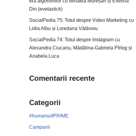
era algoritmilor cu Mihaela Mureșan și Evelina
Din (evetastick)
SocialPedia 75: Totul despre Video Marketing cu
Lidia Albu și Loredana Vătăvoiu
SocialPedia 74: Totul despre Instagram cu
Alexandra Ciucanu, Mădălina-Gabriela Pîrlog și
Anabela Luca
Comentarii recente
Categorii
#humansofPRIME
Campanii