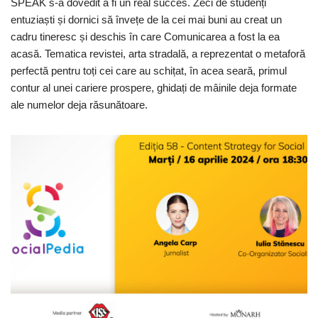
SPEAK s-a dovedit a fi un real succes. Zeci de studenți
entuziaști și dornici să învețe de la cei mai buni au creat un
cadru tineresc și deschis în care Comunicarea a fost la ea
acasă. Tematica revistei, arta stradală, a reprezentat o metaforă
perfectă pentru toți cei care au schițat, în acea seară, primul
contur al unei cariere prospere, ghidați de mâinile deja formate
ale numelor deja răsunătoare.