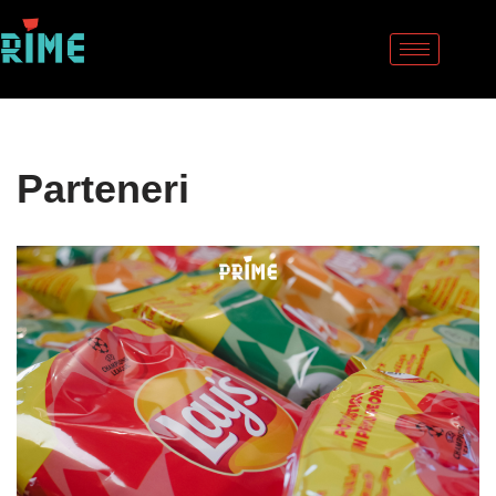
Sari
la
conținut
Parteneri