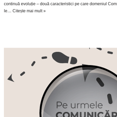
continuă evoluție – două caracteristici pe care domeniul Comu
le…
Citește mai mult »