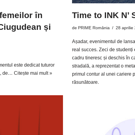
femeilor în
Time to INK N’
 Ciugudean și
de
PRIME România
28 aprilie
Așadar, evenimentul de lansa
real succes. Zeci de studenți 
cadru tineresc și deschis în c
entul este dedicat tuturor
stradală, a reprezentat o metaf
25, de…
Citește mai mult »
primul contur al unei cariere 
răsunătoare.