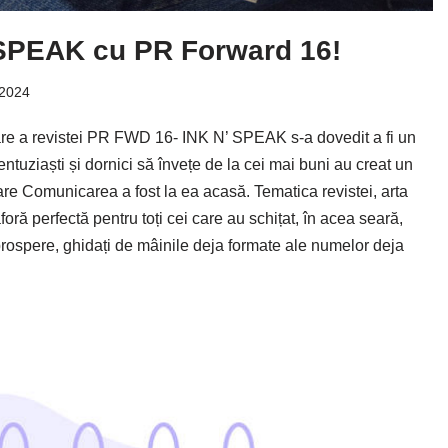
 SPEAK cu PR Forward 16!
 2024
re a revistei PR FWD 16- INK N’ SPEAK s-a dovedit a fi un
entuziaști și dornici să învețe de la cei mai buni au creat un
are Comunicarea a fost la ea acasă. Tematica revistei, arta
oră perfectă pentru toți cei care au schițat, în acea seară,
prospere, ghidați de mâinile deja formate ale numelor deja