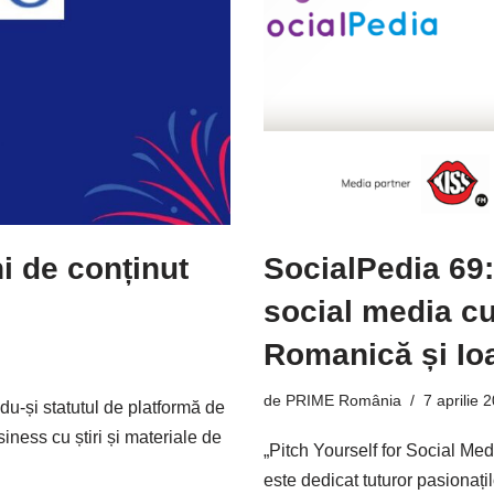
i de conținut
SocialPedia 69
social media c
Romanică și Io
de
PRIME România
7 aprilie 
u-și statutul de platformă de
iness cu știri și materiale de
„Pitch Yourself for Social Me
este dedicat tuturor pasionați