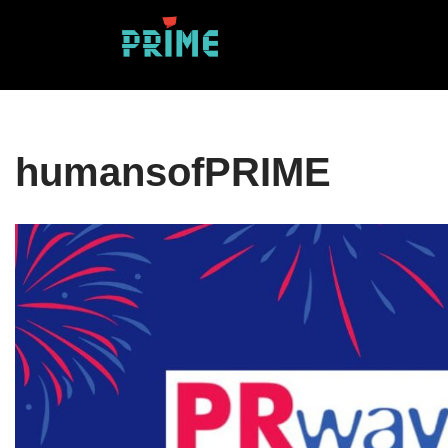
Sari
la
conținut
humansofPRIME