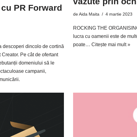
văzute prin och
i cu PR Forward
de
Aida Maita
4 martie 2023
ROCKING THE ORGANISING GAM
lucra cu oamenii este de mult
poate…
Citește mai mult »
a descoperi dincolo de cortină
 Creator. Pe cât de ofertant
debutanții domeniului să le
ectaculoase campanii,
municării.